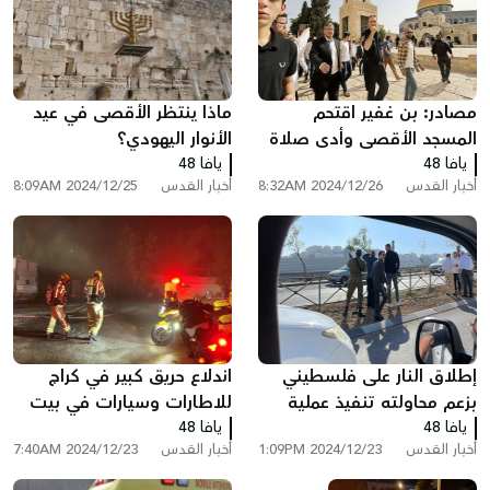
مصادر: بن غفير اقتحم
ماذا ينتظر الأقصى في عيد
المسجد الأقصى وأدى صلاة
الأنوار اليهودي؟
يافا 48
لـ ‘لعودة المختطفين‘
يافا 48
أخبار القدس
2024/12/26 8:32AM
أخبار القدس
2024/12/25 8:09AM
إطلاق النار على فلسطيني
اندلاع حريق كبير في كراج
بزعم محاولته تنفيذ عملية
للاطارات وسيارات في بيت
يافا 48
طعن قرب حاجز حزما
يافا 48
حنينا بالقدس
أخبار القدس
2024/12/23 1:09PM
أخبار القدس
2024/12/23 7:40AM