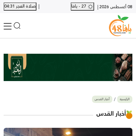
|
27 - يافا
صلاة الفجر 04:31
|
08 أغسطس 2026
الرئيسية
أخبار محلية
أخبار يافا
SHORTS
أخبار اللد والرملة
نكبة يافا 48
بيع وشراء
الرئيسية
أخبار القدس
أخبار القدس
وفيات
أخبار القدس
المزيد
ارسل خبر