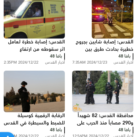
القدس: إصابة شابين بجروح
القدس: إصابة خطرة لعامل
خطيرة بحادث طرق بين
اثر سقوطه من ارتفاع
يافا 48
مركبتين
يافا 48
أخبار القدس
2024/12/23 7:35AM
أخبار القدس
2024/12/22 2:35PM
محافظة القدس: 82 شهيداً
الرقابة الرقمية كوسيلة
و290 مصاباً منذ الحرب على
للضبط والسيطرة في القدس
غزة
يافا 48
يافا 48
منذ السابع من أكتوبر
أخبار القدس
2024/12/22 12:56PM
أخبار القدس
2024/12/22 7:51AM