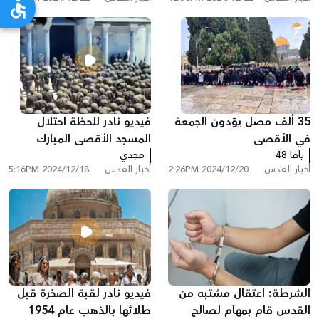
35 ألف مصل يؤدون الجمعة
فيديو نادر للحظة احتلال
في الأقصى
المسجد الأقصى المبارك
يافا 48
مجدي
أخبار القدس
2024/12/20 2:26PM
أخبار القدس
2024/12/18 5:16PM
الشرطة: اعتقال مشتبه من
فيديو نادر لقبة الصخرة قبل
القدس قام بمهام لصالح
طلائها بالذهب عام 1954