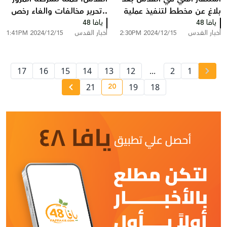
بلاغ عن مخطط لتنفيذ عملية
..تحرير مخالفات والغاء رخص
يافا 48
إطلاق نار واعتقال مشتبه
يافا 48
سائقين ومركبات
أخبار القدس
2024/12/15 2:30PM
أخبار القدس
2024/12/15 1:41PM
17
16
15
14
13
12
...
2
1
20
21
19
18
current page number