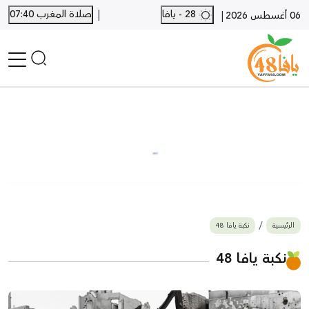
|
28 - يافا
صلاة المغرب 07:40
|
06 أغسطس 2026
الرئيسية
أخبار محلية
أخبار يافا
SHORTS
أخبار اللد والرملة
نكبة يافا 48
بيع وشراء
الرئيسية
نكبة يافا 48
أخبار القدس
وفيات
نكبة يافا 48
المزيد
ارسل خبر