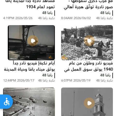
مع قرب ذكرى سقوطها -
مشاهد نادرة جداً لمدينة يافا
صور نادرة توثّق هجرة أهالي
تعود لعام 1934
يافا 48
اللد والرملة
يافا 48
نكبة يافا 48
2026/06/02 8:04AM
نكبة يافا 48
2026/05/26 4:19PM
فيديو نادر وملوّن من عام
أيام نكبة| فيديو نادر جداً
1940 يوثق سوق العمل في
يوثق ميناء يافا وحياة المدينة
يافا 48
تصدير البرتقال اليافاوي عبر
عام 1959
يافا 48
نكبة يافا 48
2026/05/19 6:07PM
نكبة يافا 48
2026/05/17 12:44PM
ميناء يافا