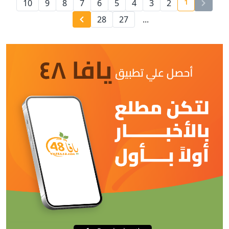
1
10
9
8
7
6
5
4
3
2
current page number
28
27
...