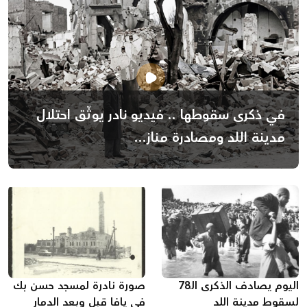
في ذكرى سقوطها .. فيديو نادر يوثّق احتلال
مدينة اللد ومصادرة مناز...
اليوم يصادف الذكرى الـ78
صورة نادرة لمسجد حسن بك
لسقوط مدينة اللد
في يافا قبل وبعد الدمار