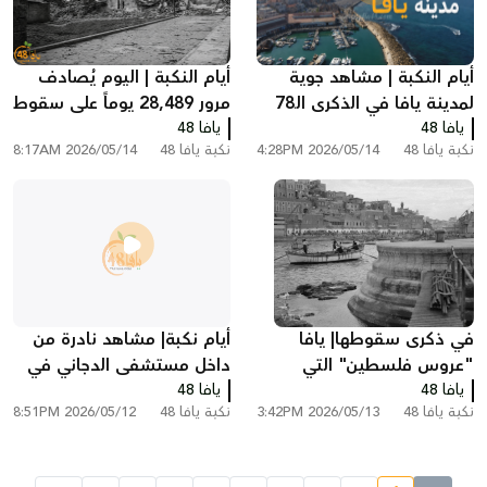
أيام النكبة | مشاهد جوية
أيام النكبة | اليوم يُصادف
لمدينة يافا في الذكرى الـ78
مرور 28,489 يوماً على سقوط
يافا 48
لسقوطها
يافا
يافا 48
نكبة يافا 48
2026/05/14 4:28PM
نكبة يافا 48
2026/05/14 8:17AM
في ذكرى سقوطها| يافا
أيام نكبة| مشاهد نادرة من
"عروس فلسطين" التي
داخل مستشفى الدجاني في
يافا 48
حولتها النكبة إلى حي صغير
يافا 48
يافا عام 1948
نكبة يافا 48
2026/05/13 3:42PM
نكبة يافا 48
2026/05/12 8:51PM
وهامشيّ