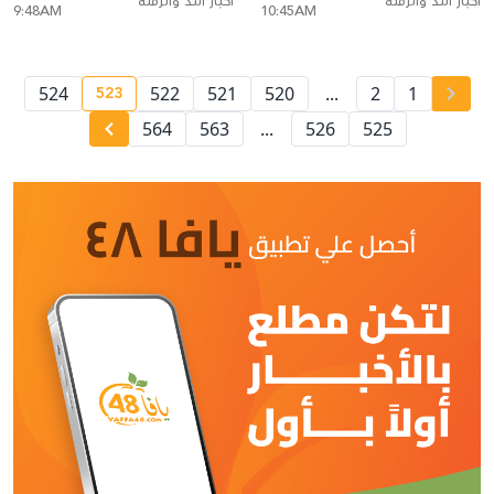
أخبار اللد والرملة
أخبار اللد والرملة
9:48AM
10:45AM
523
524
522
521
520
...
2
1
nt page number
564
563
...
526
525