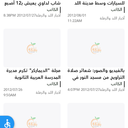
للسيارات وسط مدينة اللد
شاب لداوي يعيش بـ12 أصبع
الكاتب
دون وقوع إصابات
الكاتب
في يديه !!
2012/08/01
أخبار اللد والرملة
2012/07/27 8:38PM
أخبار اللد والرملة
11:22AM
بالفيديو والصور: شعائر صلاة
مجلة "الديماركر" تكرم مديرة
التراويح من مسجد النور في
المدرسة العربية الثانوية
الكاتب
مدينة اللد
الكاتب
وتدرجها ضمن 40 شخصية
أخبار اللد والرملة
2012/07/27 4:07PM
2012/07/26
شبابية واعدة لعام 2012
أخبار اللد والرملة
9:50AM