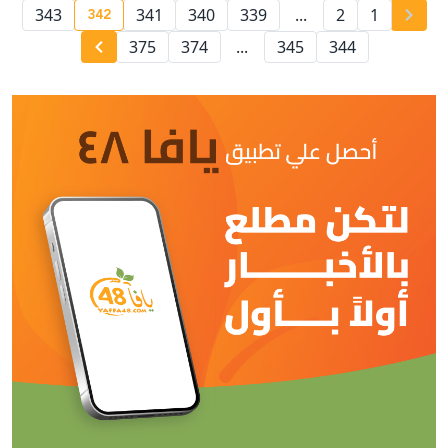
342
343
341
340
339
...
2
1
nt page number
375
374
...
345
344