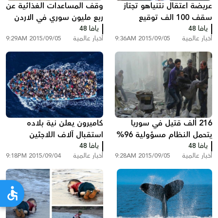
عريضة اعتقال نتنياهو تجتاز
وقف المساعدات الغذائية عن
سقف 100 الف توقيع
ربع مليون سوري في الاردن
يافا 48
بريطاني
يافا 48
أخبار عالمية
2015/09/05 9:36AM
أخبار عالمية
2015/09/05 9:29AM
216 ألف قتيل في سوريا
كاميرون يعلن نية بلاده
يتحمل النظام مسؤولية 96%
استقبال آلاف اللاجئين
يافا 48
منهم
يافا 48
السوريين
أخبار عالمية
2015/09/05 9:28AM
أخبار عالمية
2015/09/04 9:18PM