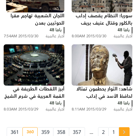
سوريا: النظام يقصف إدلب
اللجان الشعبية تهاجم مقرا
بالكلور وقتال عنيف بريف
للحوثيين بعدن
يافا 48
دمشق
يافا 48
أخبار عالمية
2015/03/30 8:00AM
أخبار عالمية
2015/03/30 7:54AM
شاهد: الثوار يحطمون تمثالا
أبرز اللقطات الطريفة في
لحافظ الأسد في إدلب
القمة العربية في شرم الشيخ
يافا 48
يافا 48
أخبار عالمية
2015/03/29 8:11AM
أخبار عالمية
2015/03/29 8:03AM
360
361
359
358
357
...
2
1
nt page number