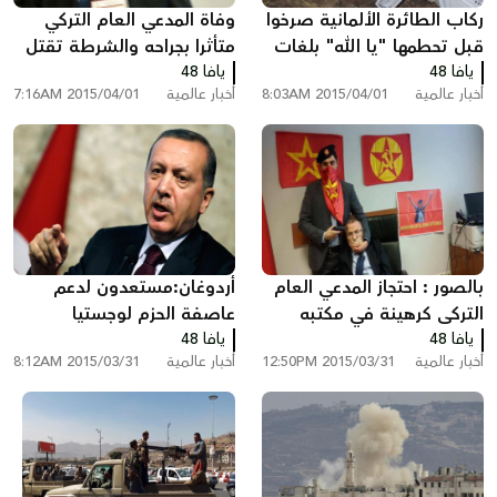
ركاب الطائرة الألمانية صرخوا
وفاة المدعي العام التركي
قبل تحطمها "يا الله" بلغات
متأثرا بجراحه والشرطة تقتل
عدة
يافا 48
يافا 48
محتجزيه
أخبار عالمية
2015/04/01 8:03AM
أخبار عالمية
2015/04/01 7:16AM
بالصور : احتجاز المدعي العام
أردوغان:مستعدون لدعم
التركى كرهينة في مكتبه
عاصفة الحزم لوجستيا
يافا 48
يافا 48
واستخباريا
أخبار عالمية
2015/03/31 12:50PM
أخبار عالمية
2015/03/31 8:12AM