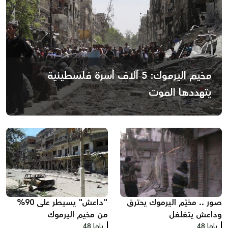
مخيم اليرموك: 5 آلاف أسرة فلسطينية
يتهددها الموت
صور .. مخيّم اليرموك يحترق
"داعش" يسيطر على 90%
وداعش يتغلغل
من مخيم اليرموك
يافا 48
يافا 48