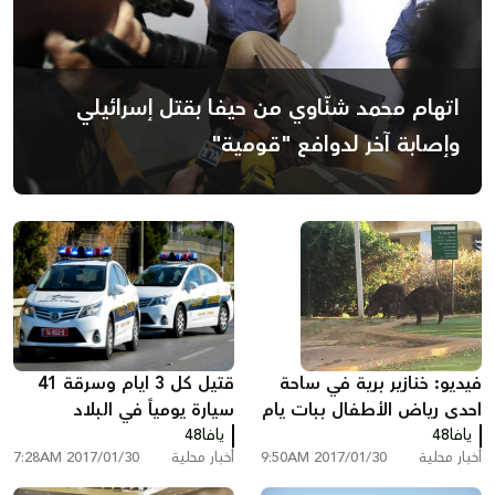
اتهام محمد شنّاوي من حيفا بقتل إسرائيلي
وإصابة آخر لدوافع "قومية"
فيديو: خنازير برية في ساحة
قتيل كل 3 ايام وسرقة 41
احدى رياض الأطفال ببات يام
سيارة يومياً في البلاد
!
يافا48
يافا48
أخبار محلية
2017/01/30 9:50AM
أخبار محلية
2017/01/30 7:28AM