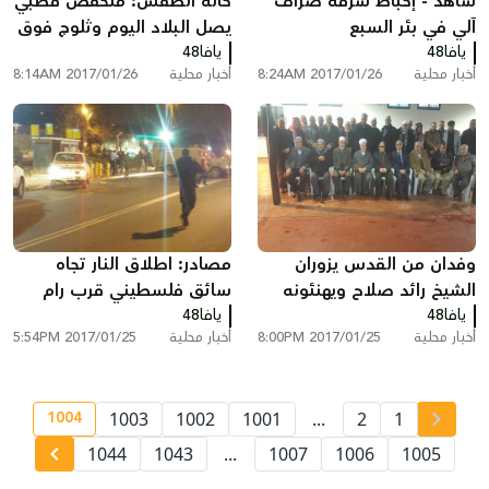
شاهد - إحباط سرقة صراف
حالة الطقس: منخفض قطبي
آلي في بئر السبع
يصل البلاد اليوم وثلوج فوق
يافا48
يافا48
المرتفعات
أخبار محلية
2017/01/26 8:24AM
أخبار محلية
2017/01/26 8:14AM
وفدان من القدس يزوران
مصادر: اطلاق النار تجاه
الشيخ رائد صلاح ويهنئونه
سائق فلسطيني قرب رام
يافا48
بخروجه من السجن
الله
يافا48
أخبار محلية
2017/01/25 8:00PM
أخبار محلية
2017/01/25 5:54PM
1004
1003
1002
1001
...
2
1
ge number
1044
1043
...
1007
1006
1005