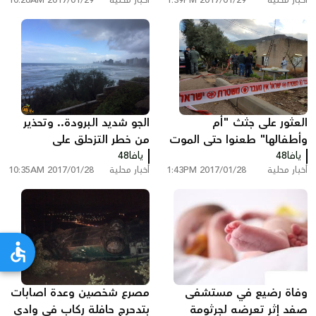
العثور على جثث "أم
الجو شديد البرودة.. وتحذير
وأطفالها" طعنوا حتى الموت
من خطر التزحلق على
يافا48
داخل بيت في منطقة طبريا
يافا48
الطرقات وشدة الرياح
أخبار محلية
2017/01/28 1:43PM
أخبار محلية
2017/01/28 10:35AM
وفاة رضيع في مستشفى
مصرع شخصين وعدة اصابات
صفد إثر تعرضه لجرثومة
بتدحرج حافلة ركاب في وادي