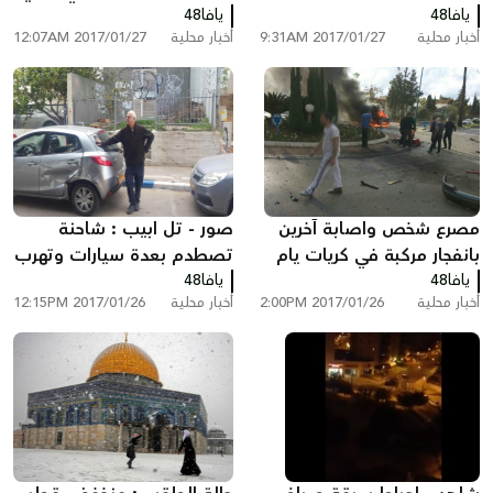
يافا48
خطيرة
يافا48
عميق بمدينة القدس
أخبار محلية
2017/01/27 9:31AM
أخبار محلية
2017/01/27 12:07AM
مصرع شخص واصابة آخرين
صور - تل ابيب : شاحنة
بانفجار مركبة في كريات يام
تصطدم بعدة سيارات وتهرب
يافا48
يافا48
من المكان
أخبار محلية
2017/01/26 2:00PM
أخبار محلية
2017/01/26 12:15PM