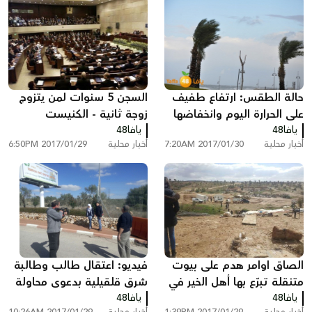
حالة الطقس: ارتفاع طفيف
السجن 5 سنوات لمن يتزوج
على الحرارة اليوم وانخفاضها
زوجة ثانية - الكنيست
غداً
يافا48
يافا48
يصادق على قرار يحظر تعدد
أخبار محلية
2017/01/30 7:20AM
أخبار محلية
2017/01/29 6:50PM
الزوجات
الصاق اوامر هدم على بيوت
فيديو: اعتقال طالب وطالبة
متنقلة تبرّع بها أهل الخير في
شرق قلقيلية بدعوى محاولة
يافا48
ام الحيران
يافا48
الطعن
أخبار محلية
2017/01/29 1:39PM
أخبار محلية
2017/01/29 10:26AM