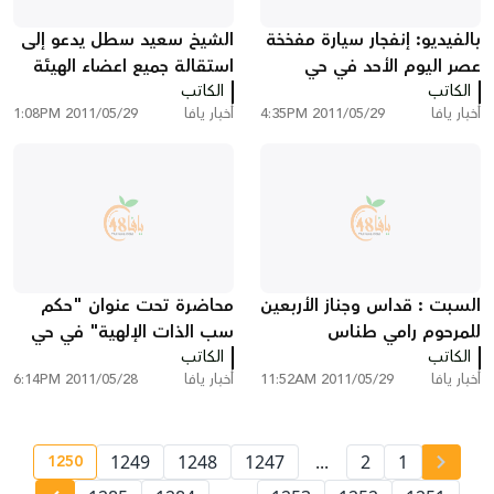
بالفيديو: إنفجار سيارة مفخخة
الشيخ سعيد سطل يدعو إلى
عصر اليوم الأحد في حي
استقالة جميع اعضاء الهيئة
الكاتب
العجمي
الكاتب
الإسلامية الذين تم تزكيتهم
أخبار يافا
2011/05/29 4:35PM
أخبار يافا
2011/05/29 1:08PM
مؤخراً
السبت : قداس وجناز الأربعين
محاضرة تحت عنوان "حكم
للمرحوم رامي طناس
سب الذات الإلهية" في حي
الكاتب
الكاتب
كرم الدلق في يافا
أخبار يافا
2011/05/29 11:52AM
أخبار يافا
2011/05/28 6:14PM
1250
1249
1248
1247
...
2
1
ge number