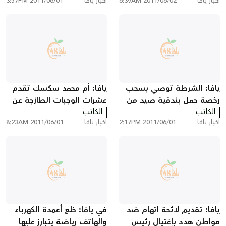
أخبار يافا
2011/06/02 6:39AM
أخبار يافا
2011/06/01 3:57PM
يافا: الشرطة توصي بسحب
يافا: أم محمد سكسك تقدم
رخصة حمل بندقية صيد من
عشرات الوجبات الطازجة عن
الكاتب
عضو المجلس البلدي عمر
الكاتب
روح ابنها محمد لمرضى
أخبار يافا
2011/06/01 2:17PM
أخبار يافا
2011/06/01 8:23AM
سكسك
مستشفى فولفسون
يافا: تقديم لائحة اتهام ضد
في يافا: خلع أعمدة الكهرباء
مواطن هدد بإغتيال رئيس
والهاتف رياضة يتبارز عليها