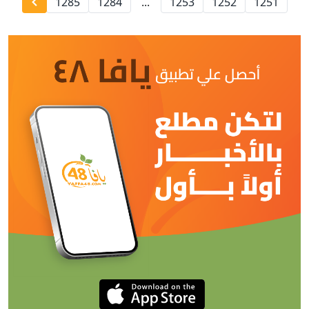
1285
1284
...
1253
1252
1251