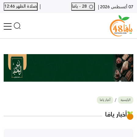
|
28 - يافا
صلاة الظهر 12:46
|
07 أغسطس 2026
الرئيسية
أخبار محلية
أخبار يافا
SHORTS
أخبار اللد والرملة
نكبة يافا 48
بيع وشراء
الرئيسية
أخبار يافا
أخبار القدس
وفيات
أخبار يافا
المزيد
ارسل خبر