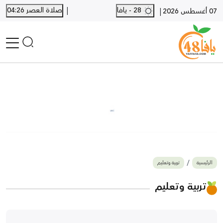
|
28 - يافا
صلاة العصر 04:26
|
07 أغسطس 2026
الرئيسية
أخبار محلية
أخبار يافا
SHORTS
أخبار اللد والرملة
نكبة يافا 48
بيع وشراء
الرئيسية
تربية وتعليم
أخبار القدس
وفيات
تربية وتعليم
المزيد
ارسل خبر