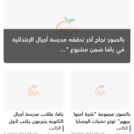
بالصور: نجاح آخر تحققه مدرسة أجيال الإبتدائية
في يافا ضمن مشروع "...
بالصور: مجموعة "فتية آمنوا
يافا: طلاب مدرسة أجيال
بربهم" توزع نشرات الوصايا
الثانوية يتبرعون بكتب لأول
الكاتب
العشرة والمأثورات على
الكاتب
مكتبة عربية في مستشفى