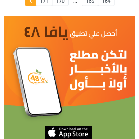
171
170
...
165
164