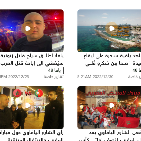
هد يافية ساحرة على ايقاع
يافا: اطلاق سراح قاتل زتونية
ة "صَحا مِن سُكرِهِ قَلبي
سيُفضي الى إباحة قتل العرب 
 48
قا"
يافا 48
ير خاصة
2022/12/30 5:21AM
تقارير خاصة
2022/12/25 8:03PM
فعل الشارع اليافاوي بعد
رأي الشارع اليافاوي حول مباراة
ل المغرب لنصف نهائي كأس
المغرب والبرتغال المرتقبة