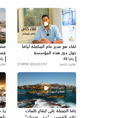
لقاء مع مدير عام المكملة ليافا
مشا
حول دور هذه المؤسسة
قصيد
يافا 48
ومشاريعها
يافا
وَفا
تقارير خاصة
2023/01/01 5:59PM
تقار
يافا الجميلة على ايقاع كلمات
ردّ 
غازي القصيبي "بيني وبينك"
تأه