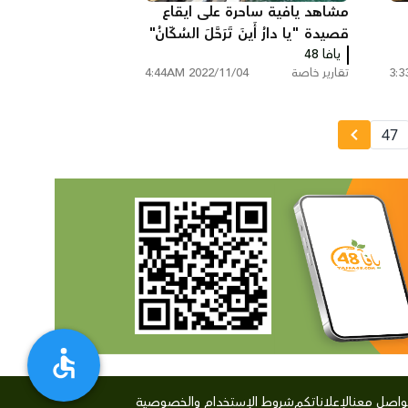
مشاهد يافية ساحرة على ايقاع
قصيدة "يا دارُ أَينَ تَرَحَّلَ السُكّانُ"
يافا 48
تقارير خاصة
2022/11/04 4:44AM
47
واصل معنا
لإعلاناتكم
شروط الإستخدام والخصوصية