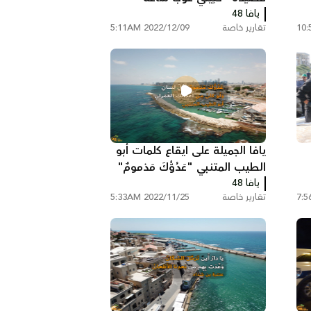
يافا 48
وَتَهَجَّرا"
تقارير خاصة
2022/12/09 5:11AM
يافا الجميلة على ايقاع كلمات أبو
الطيب المتنبي "عَدُوُّكَ مَذمومٌ"
يافا 48
تقارير خاصة
2022/11/25 5:33AM