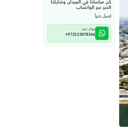
كن مراسلنا في الميدان وشاركنا
الخبر عبر الواتساب
ارسل خبراً
جوال رقم
+972523878346