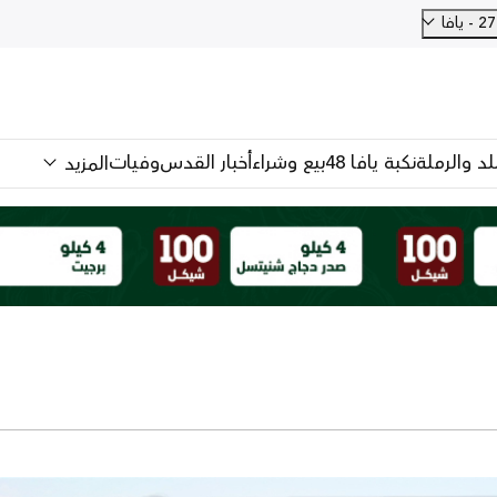
فا
للد والرملة
نكبة يافا 48
بيع وشراء
أخبار القدس
وفيات
المزيد