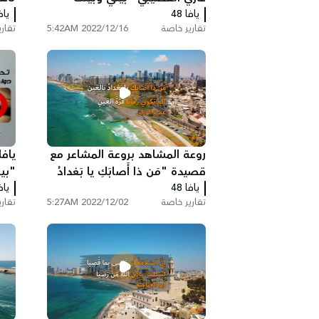
يافا 48
يافا
العا
تقارير خاصة
2022/12/16 5:42AM
تقار
روعة المشاهد بروعة المشاعر مع
ياف
قصيدة "مَن ذا أَصابَكِ يا بَغدادُ
"بي
يافا 48
بِالعَينِ"
يافا
تقارير خاصة
2022/12/02 5:27AM
تقار