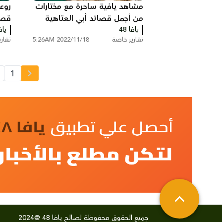
مشاهد يافية ساحرة مع مختارات
روع
من أجمل قصائد أبي العتاهية
قصيد
يافا 48
يافا
وَليَ
تقارير خاصة
2022/11/18 5:26AM
تقار
1
جميع الحقوق محفوظة لصالح يافا 48 @2024