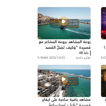
روعة المشاهد بروعة المشاعر مع
!
قصيدة "وَكَيفَ تَضِلُّ القَصدَ
يافا 48
وَالحَقُّ واضِحٌ"
تقارير خاصة
2022/12/23 5:30AM
مشاهد يافية ساحرة على ايقاع
قصيدة "خَلِيلَيَّ عُوجا ساعَةً