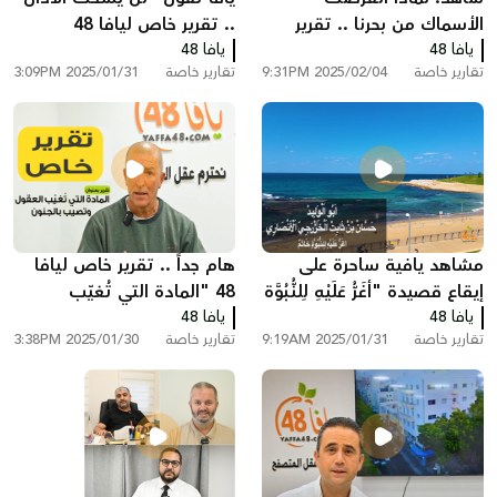
الأسماك من بحرنا .. تقرير
.. تقرير خاص ليافا 48
يافا 48
خاص ليافا 48
يافا 48
تقارير خاصة
2025/02/04 9:31PM
تقارير خاصة
2025/01/31 3:09PM
مشاهد يافية ساحرة على
هام جداً .. تقرير خاص ليافا
إيقاع قصيدة "أغَرُّ عَلَيْهِ لِلنُّبُوَّة
48 "المادة التي تُغيّب
يافا 48
خَاتَمٌ"
يافا 48
العقول" مع السيد خضر دينا
تقارير خاصة
2025/01/31 9:19AM
تقارير خاصة
2025/01/30 3:38PM