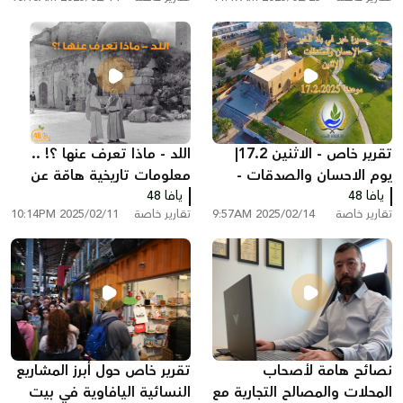
تقرير خاص - الاثنين 17.2|
اللد - ماذا تعرف عنها ؟! ..
يوم الاحسان والصدقات -
معلومات تاريخية هامّة عن
يافا 48
"جمعية يافا .. خير وعطاء لا
يافا 48
المدينة
تقارير خاصة
2025/02/14 9:57AM
تقارير خاصة
2025/02/11 10:14PM
ينضب"
نصائح هامة لأصحاب
تقرير خاص حول أبرز المشاريع
المحلات والمصالح التجارية مع
النسائية اليافاوية في بيت