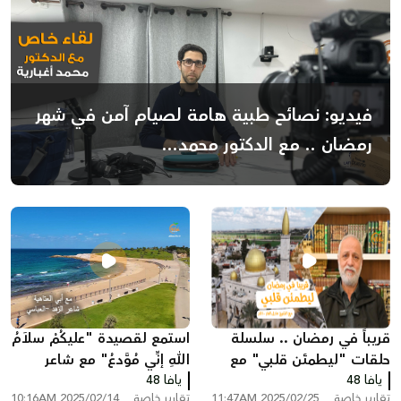
فيديو: نصائح طبية هامة لصيام آمن في شهر
رمضان .. مع الدكتور محمد...
قريباً في رمضان .. سلسلة
استمع لقصيدة "عليكُمْ سلاَمُ
حلقات "ليطمئن قلبي" مع
اللهِ إنِّي مُوَّدعُ" مع شاعر
يافا 48
الشيخ عادل الفار من اللد
يافا 48
الزهد أبي العتاهية
تقارير خاصة
2025/02/25 11:47AM
تقارير خاصة
2025/02/14 10:16AM