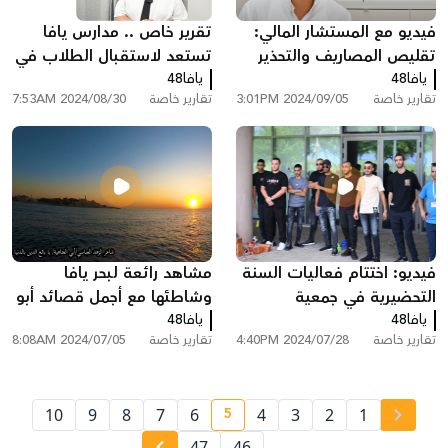
فيديو مع المستشار المالي:
تقرير خاص .. مدارس يافا
تقليص المصاريف والتحذير
تستعد لاستقبال الطلاب في
يافا48
من قروض جديدة ترهق
يافا48
العام الدراسي الجديد
تقارير خاصة
2024/09/05 3:01PM
تقارير خاصة
2024/08/30 7:53AM
العائلة
فيديو: اختتام فعاليات السنة
مشاهد رائعة لبحر يافا
التحضيرية في جمعية
وشاطئها مع أجمل قصائد أبو
يافا48
مواطنون يبنون مجتمعاً
يافا48
العتاهية في الزهد
تقارير خاصة
2024/07/28 4:40PM
تقارير خاصة
2024/07/05 8:08AM
5
10
9
8
7
6
4
3
2
1
current page number
47
46
...