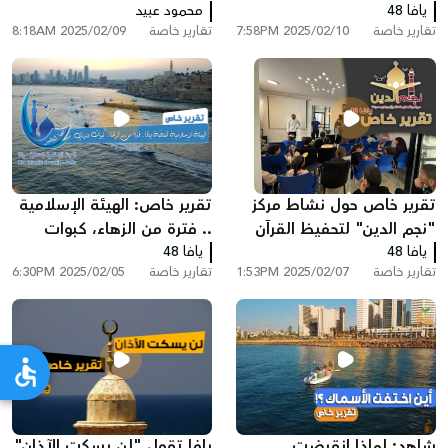
يافا 48
مكتب حسن دلق للمحاسبة
محمود عبيد
الحاويات بميناء يافا
تقارير خاصة
2025/02/10 7:58PM
تقارير خاصة
2025/02/09 8:18AM
تقرير خاص حول نشاط مركز
تقرير خاص: الهيئة الإسلامية
"نجم الدين" لتحفيظ القرآن
.. فترة من الزهاء، كبوات
يافا 48
الكريم في يافا
يافا 48
وتردي
تقارير خاصة
2025/02/07 1:53PM
تقارير خاصة
2025/02/05 6:30PM
شاهد: لماذا انقرضت
يافا تقول "لن يسكت الآذان"