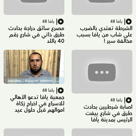
يافا 48
يافا 48
الشرطة تعتدي بالضرب
مصرع سائق دراجة بحادث
على شاب من يافا بسبب
طرق ذاتي في شارع رقم
مخالفة سير !
40 باللد
يافا 48
جمعية يافا تدعو الأهالي
يافا 48
للاسراع في اخراج زكاة
اصابة شرطيين بحادث
اموالهم قبل حلول عيد
طرق في شارع ييفت
الفطر السعيد
الرئيس بمدينة يافا