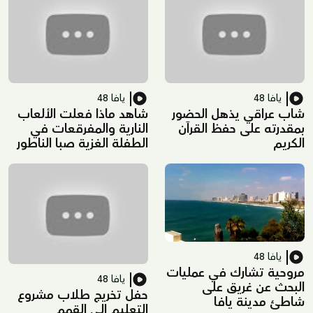
يافا 48
يافا 48
شاب عراقي يذهل الحضور
شاهد ماذا فعلت الألعاب
بمقدرته على حفظ القرآن
النارية والمفرقعات في
الكريم
الطفلة الغزية صبا الناطور
يافا 48
مروحية تشارك في عمليات
يافا 48
البحث عن غريق على
حفل تخريج طلاب مشروع
شاطئ مدينة يافا
التعليم إلى القمم