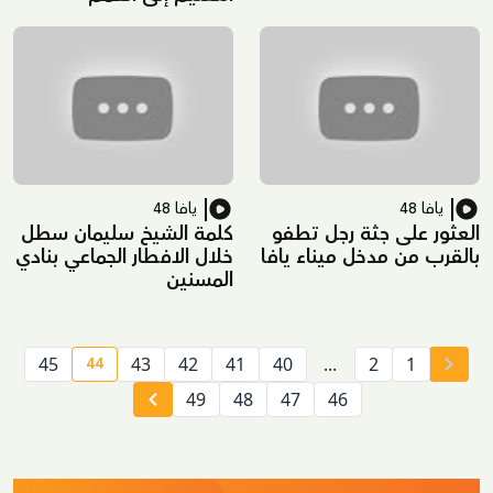
يافا 48
يافا 48
العثور على جثة رجل تطفو
كلمة الشيخ سليمان سطل
بالقرب من مدخل ميناء يافا
خلال الافطار الجماعي بنادي
المسنين
44
45
43
42
41
40
...
2
1
 page number
49
48
47
46