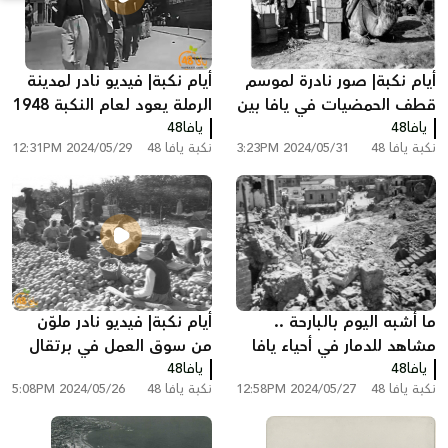
أيام نكبة| صور نادرة لموسم
أيام نكبة| فيديو نادر لمدينة
قطف الحمضيات في يافا بين
الرملة يعود لعام النكبة 1948
يافا48
أعوام 1940 - 1946
يافا48
نكبة يافا 48
2024/05/31 3:23PM
نكبة يافا 48
2024/05/29 12:31PM
ما أشبه اليوم بالبارحة ..
أيام نكبة| فيديو نادر ملوّن
مشاهد للدمار في أحياء يافا
من سوق العمل في برتقال
يافا48
بعد ثورة عام 1936
يافا48
يافا قبل النكبة
نكبة يافا 48
2024/05/27 12:58PM
نكبة يافا 48
2024/05/26 5:08PM