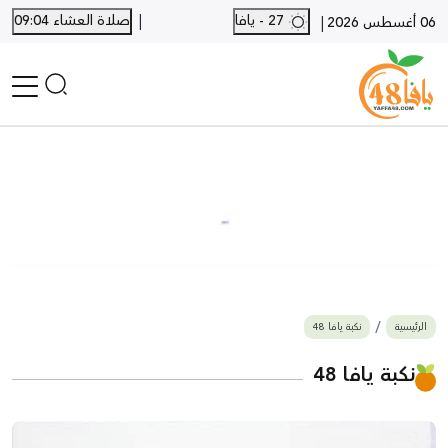
|
27 - يافا
صلاة العشاء 09:04
|
06 أغسطس 2026
الرئيسية
أخبار محلية
أخبار يافا
SHORTS
أخبار اللد والرملة
نكبة يافا 48
بيع وشراء
الرئيسية
نكبة يافا 48
أخبار القدس
وفيات
نكبة يافا 48
المزيد
ارسل خبر