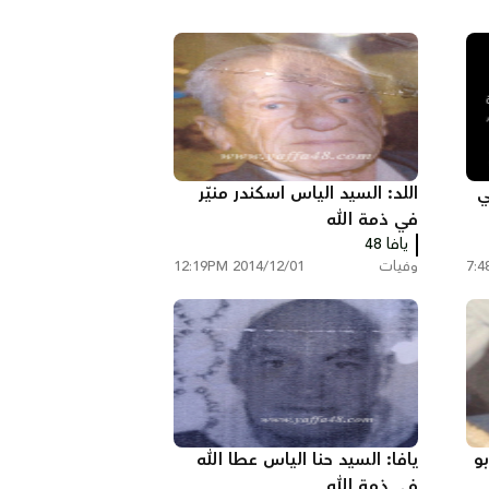
ي
اللد: السيد الياس اسكندر منيّر
في ذمة الله
يافا 48
وفيات
2014/12/01 12:19PM
بو
يافا: السيد حنا الياس عطا الله
في ذمة الله