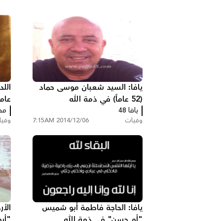
يافا: السيد شعبان موسى حماد
(52 عاماً) في ذمة الله
عاما
يافا 48
مح
وفيات
2014/12/06 7:15AM
وفي
يافا: الحاجة فاطمة أبو شميس
الأ
"أم حسن" في ذمة الله
"أب