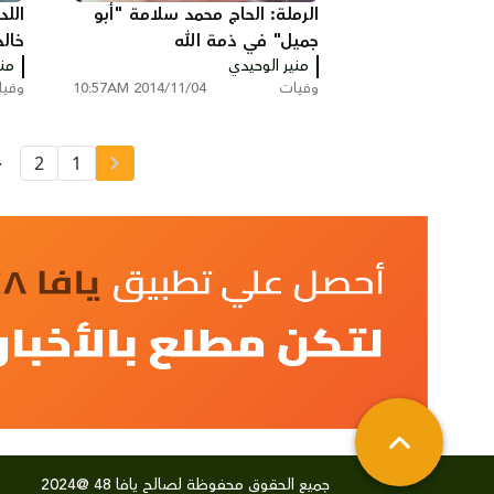
الرملة: الحاج محمد سلامة "أبو
اللد
جميل" في ذمة الله
خال
منير الوحيدي
مني
وفيات
2014/11/04 10:57AM
وفي
.
2
1
جميع الحقوق محفوظة لصالح يافا 48 @2024