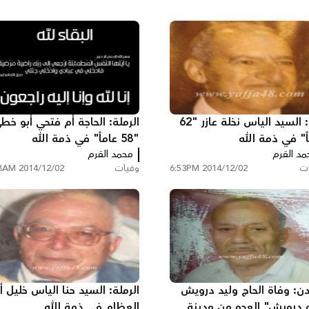
اللد: السيد الياس نخلة عازر "62
الرملة: الحاجة أم فتحي أبو خط
ً" في ذمة الله
"58 عاماً" في ذمة الله
مد القرم
محمد القرم
ات
2014/12/02 6:53PM
وفيات
2014/12/02 7:48AM
ردن: وفاة الحاج وليد درويش
الرملة: السيد حنا الياس خليل أ
و درويش" العجو من مدينة
العظام في ذمة الله