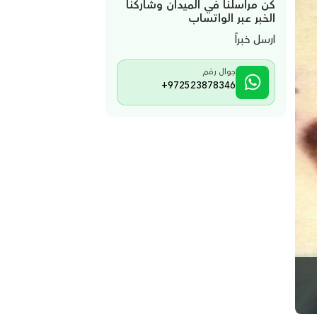
كن مراسلنا في الميدان وشاركنا
الخبر عبر الواتساب
ارسل خبراً
جوال رقم
+972523878346