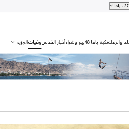
فا
للد والرملة
نكبة يافا 48
بيع وشراء
أخبار القدس
وفيات
المزيد