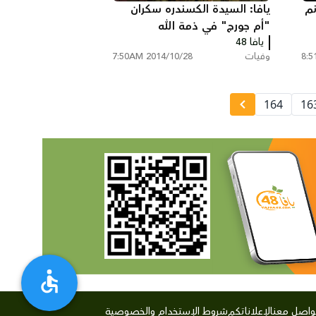
نم
يافا: السيدة الكسندره سكران
"أم جورج" في ذمة الله
يافا 48
وفيات
2014/10/28 7:50AM
164
16
واصل معنا
لإعلاناتكم
شروط الإستخدام والخصوصية