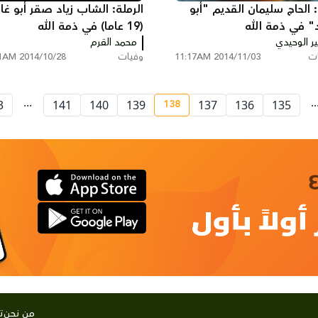
: الحاج سليمان القديم "أبو
الرملة: الشاب زياد صقر أبو غا
د" في ذمة الله
(19 عاما) في ذمة الله
ر الوحيدي
محمد القرم
ات
2014/11/03 11:17AM
وفيات
2014/10/28 8:51AM
...
..
138
3
141
140
139
137
136
135
current page number
من نحن
ت