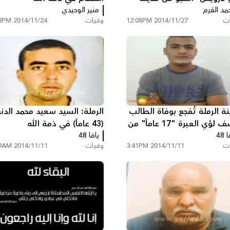
لة
مد القرم
منير الوحيدي
ات
2014/11/27 12:08PM
وفيات
2014/11/24 6:43PM
ة الرملة تُفجع بوفاة الطالب
الرملة: السيد سعيد محمد الد
يوسف لؤي العبرة "17 عاماً" من
(43 عاماً) في ذمة الله
 48
سة الهدى الأهلية
يافا 48
ات
2014/11/11 3:41PM
وفيات
2014/11/11 7:39AM