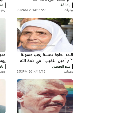
يافا 48
الرم
مح
وفيات
2014/11/29 9:32AM
وفي
اللد: الحاجة دعسة رجب حسونة
مدين
"أم أمين النقيب" في ذمة الله
منير الوحيدي
يافا
مدر
وفيات
2014/11/16 5:53PM
وفي