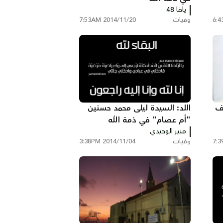
يافا 48
وفيات
2014/11/20 7:53AM
نف
اللد: السيدة ليلى محمد حسنين
"أم عصام" في ذمة الله
منير الوحيدي
وفيات
2014/11/04 3:38PM