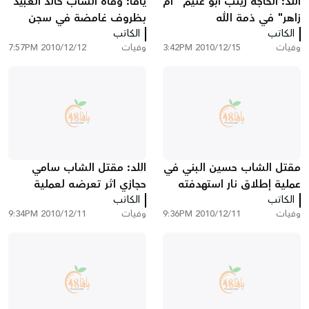
اللد: الحاجة زينب أبو غنيم "أم
يافا: وفاة الشاب خالد العبيد
زاهر" في ذمة الله
بظروف غامضة في سجن
الكاتب
الرملة
الكاتب
وفيات
2010/12/15 3:42PM
وفيات
2010/12/12 7:57PM
مقتل الشاب حسين البني في
اللد: مقتل الشاب سامي
عملية إطلاق نار استهدفته
حجازي اثر تعرضه لعملية
الكاتب
بعد منتصف ليلة السبت
الكاتب
إطلاق نار
وفيات
2010/12/11 9:36PM
وفيات
2010/12/11 9:34PM