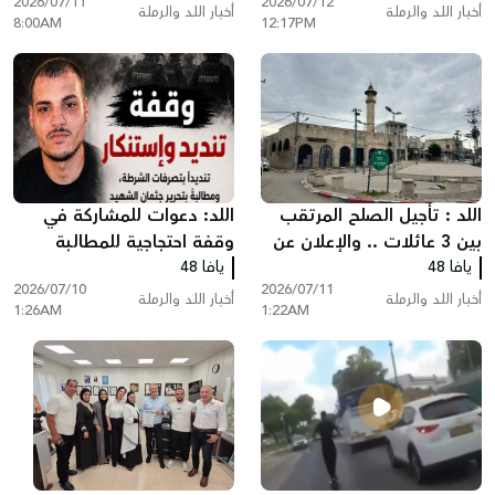
2026/07/11
2026/07/12
طرق مروع على شارع 6 قرب
أخبار اللد والرملة
أخبار اللد والرملة
8:00AM
12:17PM
الطيبة
اللد : تأجيل الصلح المرتقب
اللد: دعوات للمشاركة في
بين 3 عائلات .. والإعلان عن
وقفة احتجاجية للمطالبة
يافا 48
موعد جديد لاحقًا
يافا 48
بالإفراج عن جثمان سامي
2026/07/10
2026/07/11
جعصوص
أخبار اللد والرملة
أخبار اللد والرملة
1:26AM
1:22AM