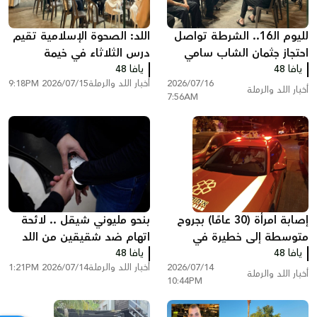
لليوم الـ16.. الشرطة تواصل
اللد: الصحوة الإسلامية تقيم
احتجاز جثمان الشاب سامي
درس الثلاثاء في خيمة
يافا 48
جعصوص
يافا 48
الاعتصام
2026/07/16
أخبار اللد والرملة
2026/07/15 9:18PM
أخبار اللد والرملة
7:56AM
إصابة امرأة (30 عامًا) بجروح
بنحو مليوني شيقل .. لائحة
متوسطة إلى خطيرة في
اتهام ضد شقيقين من اللد
يافا 48
جريمة عنف بمدينة الرملة
يافا 48
بتهم الاحتيال والابتزاز
2026/07/14
أخبار اللد والرملة
2026/07/14 1:21PM
أخبار اللد والرملة
10:44PM