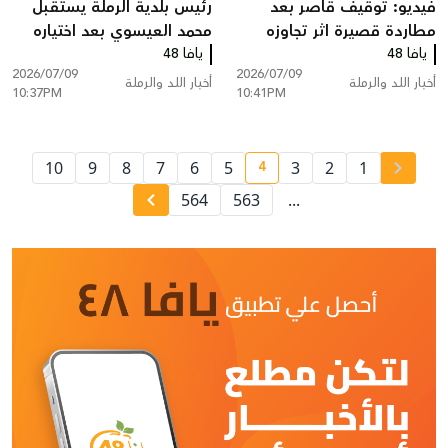
فيديو: توقيف قاصر بعد
رئيس بلدية الرملة يستقبل
مطاردة قصيرة اثر تجاوزه
محمد العيسوي بعد اختياره
يافا 48
الاشارة الحمراء في اللد
يافا 48
ضمن قائمة Forbes Under
2026/07/09
2026/07/09
30 لعام 2026
أخبار اللد والرملة
أخبار اللد والرملة
10:37PM
10:41PM
4
10
9
8
7
6
5
3
2
1
current page number
564
563
...