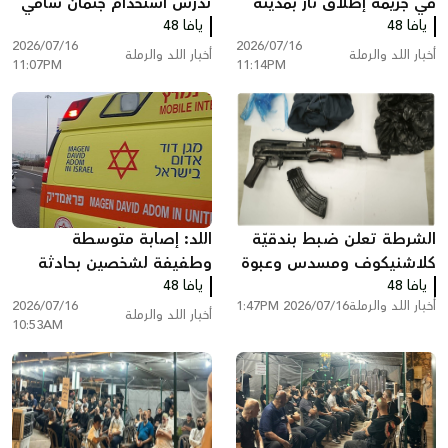
في جريمة إطلاق نار بمدينة
تدرس استخدام جثمان سامي
يافا 48
الرملة
يافا 48
جعصوص في مفاوضات
2026/07/16
2026/07/16
تبادل الأسرى والمفقودين
أخبار اللد والرملة
أخبار اللد والرملة
11:07PM
11:14PM
الشرطة تعلن ضبط بندقيّة
اللد: إصابة متوسطة
كلاشنيكوف ومسدس وعبوة
وطفيفة لشخصين بحادثة
يافا 48
أنبوبية في اللد واعتقال
عنف
يافا 48
أخبار اللد والرملة
2026/07/16 1:47PM
2026/07/16
مشتبه
أخبار اللد والرملة
10:53AM