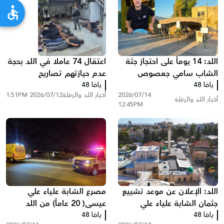
اللد: 14 يوماً على احتجاز جثة
اعتقال 74 عاملا في اللد بحجة
الشاب سامي جعصوص
عدم حيازتهم تصاريح
يافا 48
ودعوات للتضامن في خيمة
يافا 48
2026/07/14
أخبار اللد والرملة
2026/07/12 1:51PM
الاعتصام
أخبار اللد والرملة
12:45PM
اللد: الإعلان عن موعد تشييع
مصرع الشابة علياء علي
جثمان الشابة علياء علي
عيسى( 20 عاماً) من اللد
يافا 48
عيسى ضحية حادث الطرق
يافا 48
وإصابة 6 أشخاص في حادث