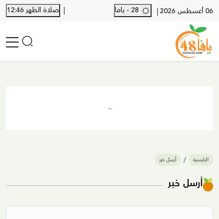
|
28 - يافا
صلاة الظهر 12:46
|
06 أغسطس 2026
الرئيسية
أخبار محلية
أخبار يافا
SHORTS
أخبار اللد والرملة
نكبة يافا 48
بيع وشراء
الرئيسية
أرسل خبر
أخبار القدس
وفيات
أرسل خبر
المزيد
ارسل خبر