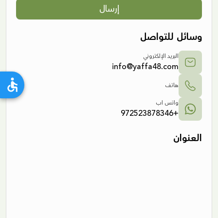
إرسال
وسائل للتواصل
البريد الإلكتروني
info@yaffa48.com
هاتف
واتس اب
+972523878346
العنوان