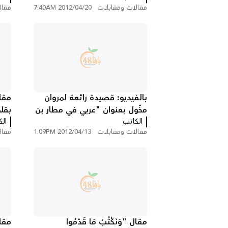
مقالات ومقابلات
2012/04/20 7:40AM
مقال
بالفيديو: قصيدة رائعة لمروان
مقال
مخّول بعنوان "عربي في مطار بن
بقل
الكاتب
غوريون"
ال
مقالات ومقابلات
2012/04/13 1:09PM
مقال
مقال "وَنَكْتُبُ مَا قَدَّمُوا
مقال