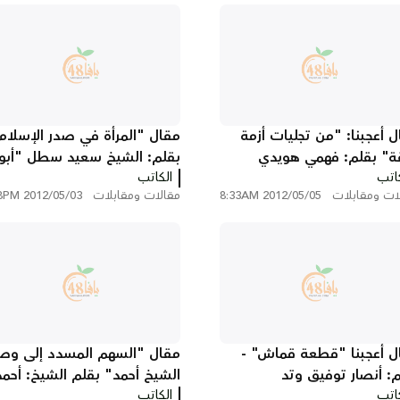
ل أعجبنا: "من تجليات أزمة
مقال "المرأة في صدر الإسلام
قة" بقلم: فهمي هويدي
بقلم: الشيخ سعيد سطل "أبو
كاتب
الكاتب
سليمان"
ات ومقابلات
2012/05/05 8:33AM
مقالات ومقابلات
2012/05/03 3:48PM
ل أعجبنا "قطعة قماش" -
مقال "السهم المسدد إلى وص
م: أنصار توفيق وتد
الشيخ أحمد" بقلم الشيخ: أحمد
كاتب
الكاتب
أبو عجوة