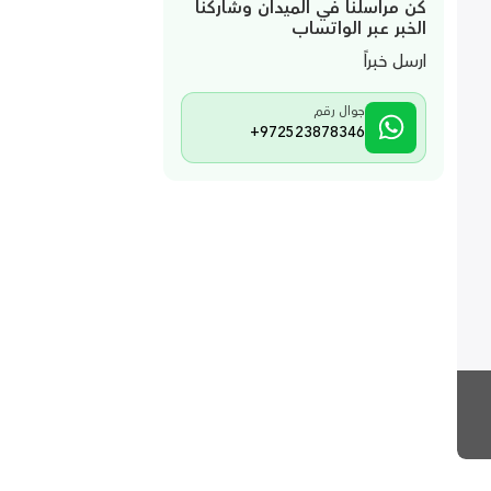
كن مراسلنا في الميدان وشاركنا
الخبر عبر الواتساب
ارسل خبراً
جوال رقم
+972523878346