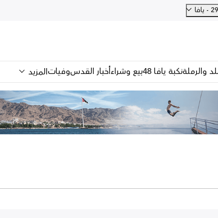
للد والرملة
نكبة يافا 48
بيع وشراء
أخبار القدس
وفيات
المزيد