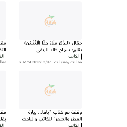
مقال ﴿لِلذَّكَرِ مِثْلُ حَظِّ الْأُنْثَيَيْنِ﴾
مقا
بقلم: سماح خالد الريفي
الث
الكاتب
ال
مقالات ومقابلات
2012/05/07 8:32PM
مقال
وقفة مع كتاب "يافا... بيارة
مقا
العطر والشعر" للكاتب والباحث
بقل
الكاتب
"سمير فوزي الحاج"
ال