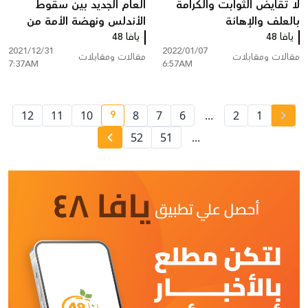
لا تُقايض الثوابت والكرامة
العام الجديد بين سقوط
بالعلف والإهانة
الأندلس ونهضة الأمة من
يافا 48
جديد
يافا 48
2021/12/31
2022/01/07
مقالات ومقابلات
مقالات ومقابلات
7:37AM
6:57AM
9
12
11
10
8
7
6
...
2
1
current page number
52
51
...