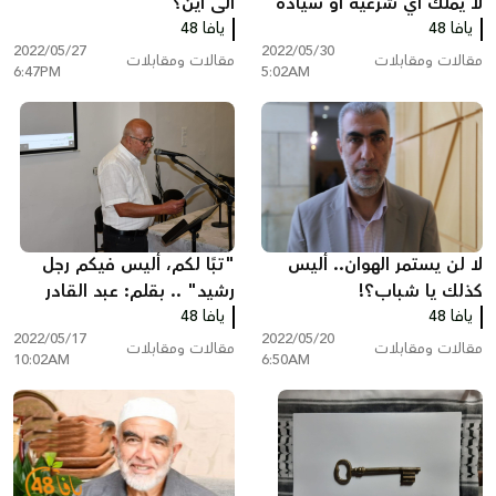
لا يملك أي شرعية أو سيادة
الى أين؟
يافا 48
على القدس"
يافا 48
2022/05/27
2022/05/30
مقالات ومقابلات
مقالات ومقابلات
6:47PM
5:02AM
لا لن يستمر الهوان.. أليس
"تبًا لكم، أليس فيكم رجل
كذلك يا شباب؟!
رشيد" .. بقلم: عبد القادر
يافا 48
يافا 48
سطل
2022/05/17
2022/05/20
مقالات ومقابلات
مقالات ومقابلات
10:02AM
6:50AM