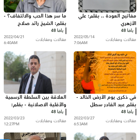
مفاتيح العودة .. بقلم: علي
ما سر هذا الحب والالتفاف؟ -
الأزهري
بقلم: الشيخ رائد صلاح
يافا 48
يافا 48
2022/04/21
2022/05/14
مقالات ومقابلات
مقالات ومقابلات
6:40AM
7:06AM
في ذكرى يوم الأرض الخالد -
العلاقة بين السلطة الرسمية
بقلم عبد القادر سطل
والأقلية الاصلانية - بقلم:
يافا 48
يافا 48
المحامي خالد زبارقة
2022/03/23
2022/03/27
مقالات ومقابلات
مقالات ومقابلات
12:27PM
6:53AM