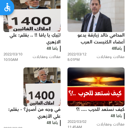
المحامي خالد زبارقة يدعو
لبّيكِ يا يافا !! .. بقلم: علي
أعضاء الكنيست العرب
الازهري
يافا48
للاستقالة الجماعية
يافا 48
2022/03/10
2022/03/12
مقالات ومقابلات
مقالات ومقابلات
10:50AM
8:01PM
كيف نستعد للحرب .... !؟
في وجه من أصرخ؟ - بقلم:
يافا 48
علي الأزهري
2022/03/02
يافا 48
مقالات ومقابلات
11:45AM