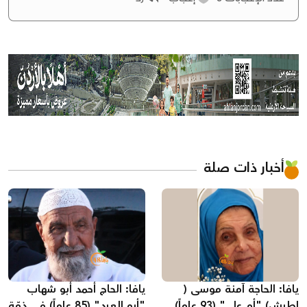
أخبار ذات صلة
يافا: الحاجة آمنة موسى (
يافا: الحاج أحمد أبو شهاب
اطرش) "أم علي" (93 عاماً)
"أبو العبد" (85 عاماً) في ذمّة