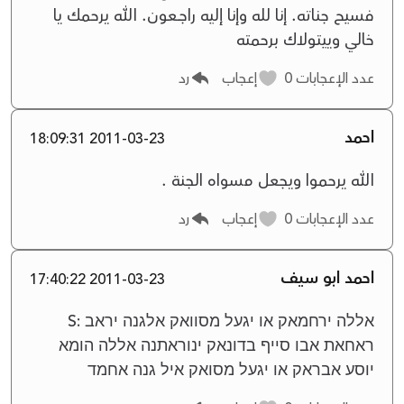
فسيح جناته. إنا لله وإنا إليه راجــعون. الله يرحمك يا
خالي وييتولاك برحمته
عدد الإعجابات
0
إعجاب
رد
احمد
2011-03-23 18:09:31
الله يرحموا ويجعل مسواه الجنة .
عدد الإعجابات
0
إعجاب
رد
احمد ابو سيف
2011-03-23 17:40:22
אללה ירחמאק או יגעל מסוואק אלגנה יראב :S
ראחאת אבו סייף בדונאק ינוראתנה אללה הומא
יוסע אבראק או יגעל מסואק איל גנה אחמד