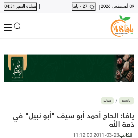
|
09 أغسطس 2026
27 - يافا
صلاة الفجر 04:31
|
الرئيسية
أخبار محلية
أخبار يافا
SHORTS
أخبار اللد والرملة
نكبة يافا 48
بيع وشراء
الرئيسية
وفيات
أخبار القدس
وفيات
يافا: الحاج أحمد أبو سيف "أبو نبيل" في
المزيد
ذمة الله
ارسل خبر
الكاتب
2011-03-23 11:12:00