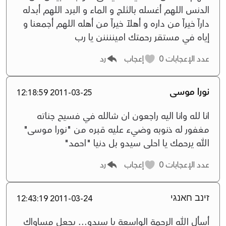
الدنس اللهم أغسله بالثلج و الماء و البرد اللهم أبدله
دارآ خيرآ من داره و أهلآ خيرآ من أهله اللهم أجمعنا و
إياه في مستقر رحمتك اميننننن يا رب
عدد الإعجابات
0
إعجاب
رد
نورا موسى
2011-03-25 12:18:59
انا لله وانا اليه راجعون ان شالله في فسيح جناته
مغفور له ذنوبه وضيء عليه قبره من "نورا موسى"
الله يرحمك يا احلى سيدو بل دنيا "احمد"
عدد الإعجابات
0
إعجاب
رد
זינב חאנגי
2011-03-24 12:43:19
أسأل الله الرحمة الواسعة يا سيدو... يجعل مساواك