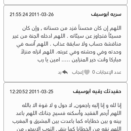
سريه ابوسيف
2011-03-26 21:55:24
اللـهـم إن كان محسناً فزد من حسناته , وإن كان
مسيئاً فتجاوز عن سيئاته . اللـهـم ادخله الجنة من غير
مناقشة حساب ولا سابقة عذاب . اللـهـم اّنسه في
وحدته وفي وحشته وفي غربته. اللـهـم انزله منزلاً
مباركا وانت خير المنزلين ..... امين يا رب
عدد الإعجابات
0
إعجاب
رد
حفيدتك رقيه ابوسيف
2011-03-25 12:20:52
إنا لله و إنا إليه راجعون, لا حول و لا قوة الا بالله
اللهم أرحم الفقيد وأسكنه فسيح جناتك اللهم باعد
بينه و بين خطاياه كما باعدت بين المشرق و المغرب
اللهم نقه من الخطايا كما ينقى الثوب الابيض من