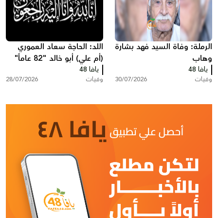
الرملة: وفاة السيد فهد بشارة
اللد: الحاجة سعاد العموري
وهاب
(أم علي) أبو خالد "82 عاماً"
يافا 48
يافا 48
في ذمّة الله
وفيات
30/07/2026
وفيات
28/07/2026