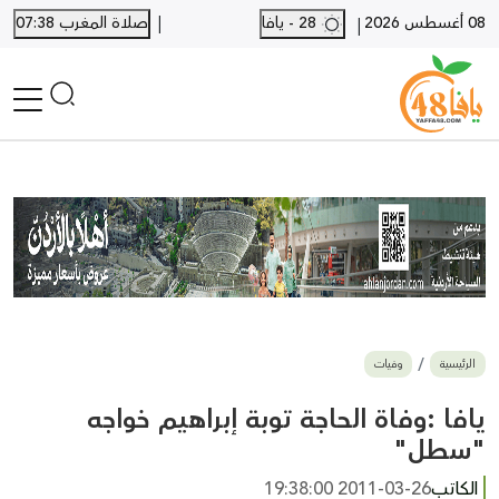
|
08 أغسطس 2026
28 - يافا
صلاة المغرب 07:38
|
الرئيسية
أخبار محلية
أخبار يافا
SHORTS
أخبار اللد والرملة
نكبة يافا 48
بيع وشراء
الرئيسية
وفيات
أخبار القدس
وفيات
يافا :وفاة الحاجة توبة إبراهيم خواجه
المزيد
"سطل"
ارسل خبر
الكاتب
2011-03-26 19:38:00