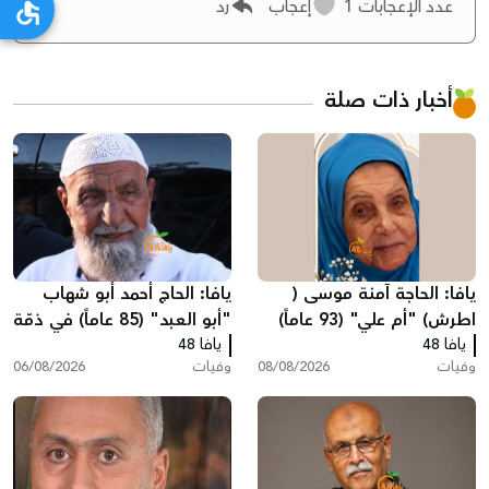
عدد الإعجابات
1
إعجاب
رد
أخبار ذات صلة
يافا: الحاجة آمنة موسى (
يافا: الحاج أحمد أبو شهاب
اطرش) "أم علي" (93 عاماً)
"أبو العبد" (85 عاماً) في ذمّة
يافا 48
في ذمة الله
الله
يافا 48
وفيات
08/08/2026
وفيات
06/08/2026