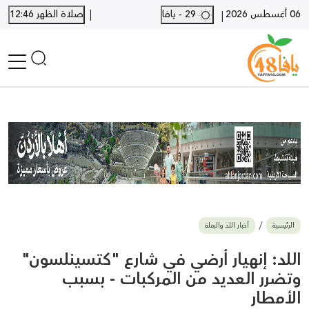
|
06 أغسطس 2026
29 - يافا
صلاة الظهر 12:46
|
الرئيسية
أخبار محلية
أخبار يافا
SHORTS
أخبار اللد والرملة
نكبة يافا 48
بيع وشراء
الرئيسية
أخبار اللد والرملة
أخبار القدس
وفيات
اللد: إنهيار أرضي في شارع "كتسينلسون"
المزيد
وتضرر العديد من المركبات - بسبب
الأمطار
ارسل خبر