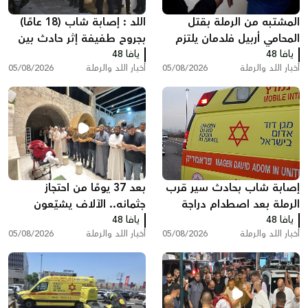
المشتبه من الرملة بقتل
اللد : إصابة شاب (18 عامًا)
المحامي أربيل فلدمان يلتزم
بجروح طفيفة إثر حادث بين
يافا 48
الصمت في التحقيق ويقول:
يافا 48
مركبة وشاحنة سحب
أخبار اللد والرملة
05/08/2026
أخبار اللد والرملة
05/08/2026
"أنا مريض نفسيًا"
إصابة شاب بحادث سير قرب
بعد 37 يومًا من احتجاز
الرملة بعد اصطدام دراجة
جثمانه.. الآلاف يشيّعون
يافا 48
نارية بسيارة
يافا 48
المغدور سامي أحمد
أخبار اللد والرملة
05/08/2026
أخبار اللد والرملة
05/08/2026
جعصوص في اللد