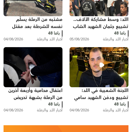
اللد: وسط مشاركة الآلاف..
مشتبه من الرملة يسلّم
تشييع جثمان الشهيد الشاب
نفسه للشرطة بعد مقتل
يافا 48
سامي جعصوص
يافا 48
محامٍ بإطلاق نار في ريشون
أخبار اللد والرملة
05/08/2026
أخبار اللد والرملة
04/08/2026
لتسيون
اللجنة الشعبية في اللد:
اعتقال محامية وأربعة آخرين
تشييع ودفن الشهيد سامي
من الرملة بشبهة تحريض
يافا 48
جعصوص الليلة
يافا 48
قاصرين على الإدلاء بشهاداتٍ
أخبار اللد والرملة
04/08/2026
أخبار اللد والرملة
04/08/2026
كاذبة