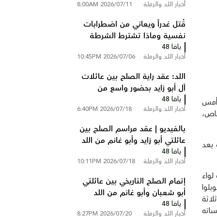
أخبار اللد والرملة
2026/07/11 8:00AM
على شارع 6 قرب الطيبة
قُتل غدراً ويعاني من اضطرابات
نفسية وماذا تشترط الشرطة
يافا 48
لتحرير جثمانه .. لقاء مع والد
أخبار اللد والرملة
2026/07/06 10:45PM
سامي جعصوص
اللد: عقد راية الصلح بين عائلات
آل أبو زايد بحضور واسع من
يافا 48
الوجهاء ولجان الإصلاح
ة أمس
أخبار اللد والرملة
2026/07/18 6:40PM
خاص،
بالفيديو | عقد مراسم الصلح بين
عائلتي أبو زايد وأبو غانم من اللد
 بعد
يافا 48
في كفر قاسم
أخبار اللد والرملة
2026/07/18 10:11PM
لواء
إتمام الصلح التاريخي بين عائلتي
بلوا
أبو شعبان وأبو غانم من اللد
لاثة
يافا 48
والرملة في كفر قاسم
ساته
أخبار اللد والرملة
2026/07/20 8:27PM