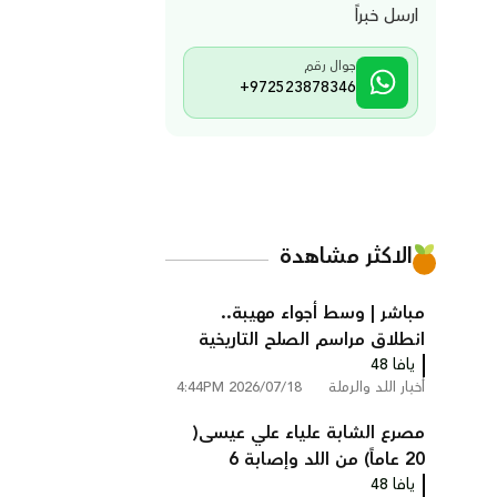
ارسل خبراً
جوال رقم
+972523878346
الاكثر مشاهدة
مباشر | وسط أجواء مهيبة..
انطلاق مراسم الصلح التاريخية
يافا 48
بين عائلتي أبو زايد وأبو غانم في
أخبار اللد والرملة
2026/07/18 4:44PM
كفر قاسم
مصرع الشابة علياء علي عيسى(
20 عاماً) من اللد وإصابة 6
يافا 48
أشخاص في حادث طرق مروع