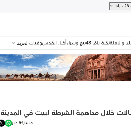
28 - يافا
للد والرملة
نكبة يافا 48
بيع وشراء
أخبار القدس
وفيات
المزيد
قالات خلال مداهمة الشرطة لبيت في المدينة
مشاركة عبر