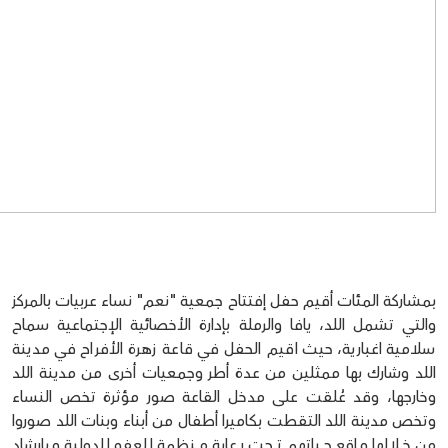
بمشاركة المئات أقيم حفل إفتتاح جمعية "نعم" نساء عربيات بالمركز
والتي تشمل اللد، يافا والرملة بإدارة الأخصائية الإجتماعية سماح
سلامية اغبارية، حيث اقيم الحفل في قاعة زهرة الأفراح في مدينة
اللد وشارك بها ممثلين من عدة أطر وجمعيات أخرى من مدينة اللد
وخارجها، وقد عُلقت على مدخل القاعة صور مؤثرة تخص النساء
وتخص مدينة اللد التقطت بكاميرا أطفال من أبناء وبنات اللد صوروا
من خلالها واقع حياتهم تحت رعاية منظمة العفو الدولية وبإرشاد