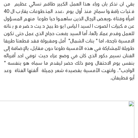
بقي ان نذكر بان وراء هذا العمل الكبير طاقم نسائي عظيم من
فتيات رافقوا سماح منذ أول يوم ،عدد المتطوعات يقارب ال 40
امرأة وفتاة ،وبعض الرجال الذين ساهموا حبا طوعا منهم المسؤول
عن مكبرات الصوت السيد الياس ابو طبيخ حيث حضر مع بناته
للعمل وقدم عملا رائعا، أما السيد رفعت حجاج الذي عمل حتى تكون
الامسية ناجحة، اما " بنات الشمال" أمل ومقبولة فقد قطعتا طريقا
طويلة للمشاركة في هذه الأمسية طوعا دون مقابل، بالإضافة إلى
الفنان نسيم دكور الذي كان في وضع عزاء حيث توفي احد أقربائه
بنفس يوم الاحتفال ومع ذلك حضر ليقدم ما سماه هو بنفسه "
الواجب". وانتهت الأمسية بقصيدة شعر جميلة ألقتها الفتاة وعد
أبو قطيفان.