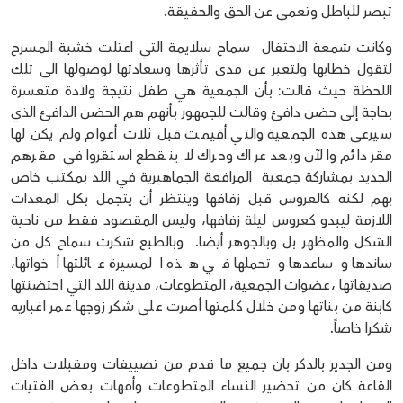
تبصر للباطل وتعمى عن الحق والحقيقة.
وكانت شمعة الاحتفال سماح سلايمة التي اعتلت خشبة المسرح
لتقول خطابها ولتعبر عن مدى تأثرها وسعادتها لوصولها الى تلك
اللحظة حيث قالت: بأن الجمعية هي طفل نتيجة ولادة متعسرة
بحاجة إلى حضن دافئ وقالت للجمهور بأنهم هم الحضن الدافئ الذي
سيرعى هذه الجمعية والتي أقيمت قبل ثلاث أعوام ولم يكن لها
مقر دائم والآن وبعد عراك وحراك لا ينقطع استقروا في مقرهم
الجديد بمشاركة جمعية المرافعة الجماهيرية في اللد بمكتب خاص
بهم لكنه كالعروس قبل زفافها وينتظر أن يتجمل بكل المعدات
اللازمة ليبدو كعروس ليلة زفافها، وليس المقصود فقط من ناحية
الشكل والمظهر بل وبالجوهر أيضا. وبالطبع شكرت سماح كل من
ساندها وساعدها وتحملها في هذه المسيرة عائلتها أخواتها،
صديقاتها ،عضوات الجمعية، المتطوعات، مدينة اللد التي احتضنتها
كابنة من بناتها ومن خلال كلمتها أصرت على شكر زوجها عمر اغباريه
شكرا خاصاً.
ومن الجدير بالذكر بان جميع ما قدم من تضييفات ومقبلات داخل
القاعة كان من تحضير النساء المتطوعات وأمهات بعض الفتيات