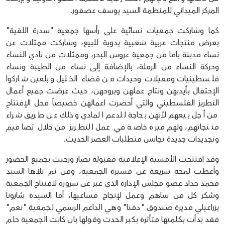
المركز الميداني للمنظمة السيد يوسف عصفور.
كما وشاركت جمعيات نسائية على رأسها جمعية "سدرة اللقية"
بعرض منتجات عربية شعبية بدوية للبيع، وشاركت ممثلات عن
نساء مدينة يافا من جمعية عروس البحر، وممثلات من نادي النساء
وحركة النساء من الرملة، بالإضافة إلى نساء من الطيبة ونساء
فلسطينيات ومعيلات وحيدات من قضاء الخليل وبلعين شاركوا
الإحتفال بأيديهن ونتاج عملهن وبروحهن، حيث عرضت جميع أعمال
التطريز الفلسطيني والتي أحضرت اعمالهن خصيصاً فحل الإفتتاح
من أجل بيعهم لأنهن بحاجة للدعم المادي وذلك عن طريق شراء
منتجاتهم، ولهم ميزة خاصة في عمل التطريز من خلال تصاميم
وتجديدات جديدة تجانس متطلبات العصر الحديث.
وقد افتتحت الأمسية الإعلامية مقبولة نصار ورحبت بجميع الحضور
وأعطت لمحة سريعة عن مسيرة الجمعية، ومن ثم تلاها السيد
محمد حداد عضو مجلس الإدارة الذي عبر عن سروره لافتتاح الجمعية
وشكر كل من ساهم وعمل لإنجاح مساعيها، أما السيدة شارونا
يزراعيلي مديرة صندوق "دفنا" وهي الداعم الرسمي لجمعية "نعم"
فقد بدأت بكلمتها متأثرة بكبر الحدث وقولها بان كانت الجمعية حلم