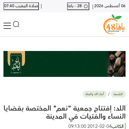
|
06 أغسطس 2026
28 - يافا
صلاة المغرب 07:40
|
الرئيسية
أخبار محلية
أخبار يافا
SHORTS
أخبار اللد والرملة
نكبة يافا 48
بيع وشراء
الرئيسية
أخبار اللد والرملة
أخبار القدس
وفيات
اللد: إفتتاح جمعية "نعم" المختصة بقضايا
المزيد
النساء والفتيات في المدينة
ارسل خبر
الكاتب
2012-02-04 09:13:00