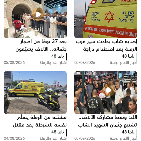
إصابة شاب بحادث سير قرب
بعد 37 يومًا من احتجاز
الرملة بعد اصطدام دراجة
جثمانه.. الآلاف يشيّعون
يافا 48
نارية بسيارة
يافا 48
المغدور سامي أحمد
أخبار اللد والرملة
05/08/2026
أخبار اللد والرملة
05/08/2026
جعصوص في اللد
اللد: وسط مشاركة الآلاف..
مشتبه من الرملة يسلّم
تشييع جثمان الشهيد الشاب
نفسه للشرطة بعد مقتل
يافا 48
سامي جعصوص
يافا 48
محامٍ بإطلاق نار في ريشون
أخبار اللد والرملة
05/08/2026
أخبار اللد والرملة
04/08/2026
لتسيون