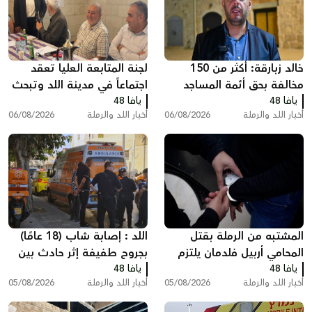
خالد زبارقة: أكثر من 150
لجنة المتابعة العليا تعقد
مخالفة بحق أئمة المساجد
اجتماعاً في مدينة اللد وتبحث
يافا 48
بسبب رفع الأذان في اللد
يافا 48
ملفات الجريمة والعنف
أخبار اللد والرملة
06/08/2026
أخبار اللد والرملة
06/08/2026
المشتبه من الرملة بقتل
اللد : إصابة شاب (18 عامًا)
المحامي أربيل فلدمان يلتزم
بجروح طفيفة إثر حادث بين
يافا 48
الصمت في التحقيق ويقول:
يافا 48
مركبة وشاحنة سحب
أخبار اللد والرملة
05/08/2026
أخبار اللد والرملة
05/08/2026
"أنا مريض نفسيًا"