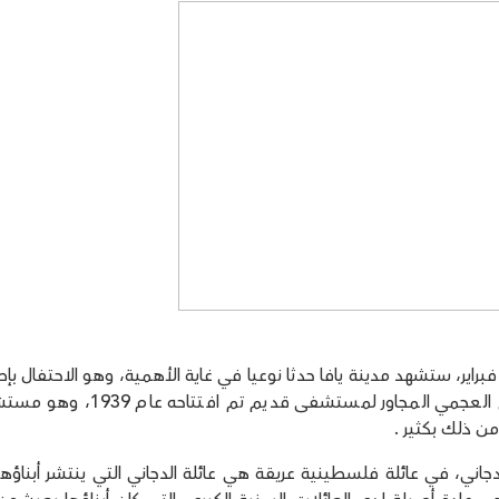
اير، ستشهد مدينة يافا حدثا نوعيا في غاية الأهمية، وهو الاحتفال بإ
اسم الدكتور فؤاد الدجاني على الميدان في حي العجمي المجاور لمستشفى قديم تم 
 من ذلك بكثير .
يل بكر الدجاني، في عائلة فلسطينية عريقة هي عائلة الدجاني التي ينتشر أبناؤ