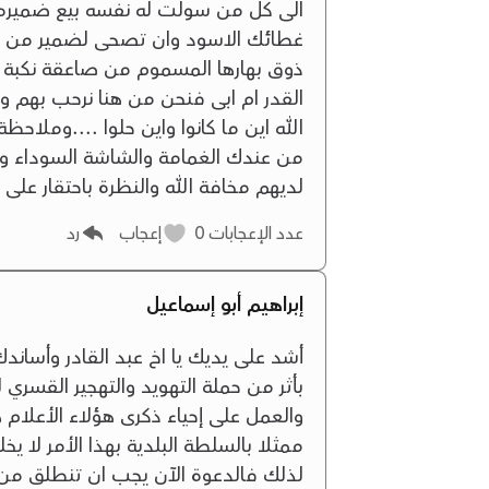
الى كل من سولت له نفسه بيع ضميره 
غطائك الاسود وان تصحى لضمير من نه
ذوق بهارها المسموم من صاعقة نكبة 
القدر ام ابى فنحن من هنا نرحب بهم 
الله اين ما كانوا واين حلوا ....وملا
من عندك الغمامة والشاشة السوداء وك
لديهم مخافة الله والنظرة باحتقار على هذ
عدد الإعجابات
0
إعجاب
رد
إبراهيم أبو إسماعيل
أشد على يديك يا اخ عبد القادر وأساندك
والعمل على إحياء ذكرى هؤلاء الأعلام
ممثلا بالسلطة البلدية بهذا الأمر لا 
لذلك فالدعوة الآن يجب ان تنطلق من ا