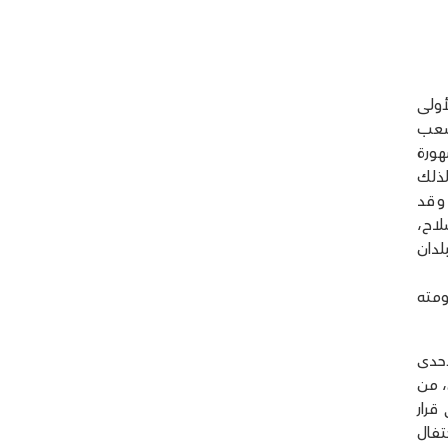
أولى
لشعب
هورة
لذلك
 وقد
لاح،
لدان
ومته
إحدى
، من
قرار
تفال