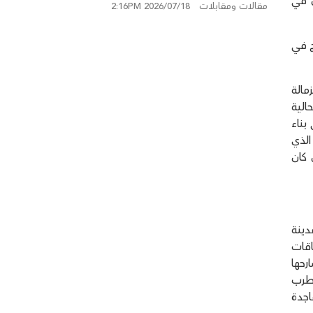
ن في
مقالات ومقابلات
2026/07/18 2:16PM
سكسك
ج في
مالة
الية
بناء
الذي
ل كان
دينة
اقات
رحها
لطرب
اجدة