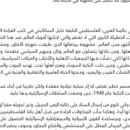
يروز، قد حصل على الشهرة في مدينة يافا .
 عالمنا العربي، الفلسطيني النابغة خليل السكاكيني في كتب القراءة ال
ث الخطيئة الكبرى التي لا تغتفر والتي ارتكبها أقوياء العالم ضد هذا ا
هر مدن العالم، مشهورة ببرتقالها الذي طبقت شهرته الآفاق، ومش
 أهلها، ومن خلالها يتصلون مع العالم وكان وعيهم السياسي متقدما، و
لها التي نشأت فيها الجمعيات الأهلية والأحزاب والحركات السياسية،
لسطيني، وحين حلت النكبة السوداء وهجر أهلها تحت تهديد الموت والس
ت القريب والبعيد، ومنحوا الحياة العلمية والثقافية والفنية في الب
اني بعد تسمم خطير تعرض له إثر عملية جراحية معقدة ولكن طبيبا من أبناء عم
الإسرائيلية يدها عليه.
اني كنوع من إسدال الستار على ذاكرة الزمن الجميل، وتم تحويله مقرا ل
رتها أبدا، وهكذا بدأت المحاولات الجادة من قبل أهل يافا الفلسطينيين
، وبمساعدة القوى الليبرالية والديمقراطية الإسرائيلية للحصول على 
ه على الميدان المطل على المستشفى والشارع المجاور، وسوف يحضر الاح