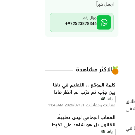
ارسل خبراً
جوال رقم
+972523878346
الاكثر مشاهدة
كلمة الموقع .. التعليم في يافا
بين جرّب ثم جرّب ثم انظر ماذا
يافا 48
سيحدث!
طلاق
مقالات ومقابلات
2026/07/31 11:43AM
افتتاحه عام 1939، وهو مستشفى
العقاب الجماعي ليس تطبيقًا
للقانون بل هو شاهد على تخبط
ها في
يافا 48
المؤسسه الرسمية بقلم : عمر