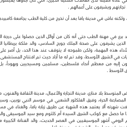
ي عادة أصيلة لدى العائلات السنية الكبرى، التي كان أبناؤها يعيشو
جارتهم ويشرفون على أعمالهم .
، ولكنه عاش في مدينة يافا بعد أن تخرج من كلية الطب بجامعة كامبرد
 برع في مهنة الطب حتى أنه كان من أوائل الذين حصلوا على درجة الز
 الذين يشرفون على صحة الملك جورج السادس، والد ملكة بريطانيا الح
لأداء هذه المهمة، ولكن طموحه لا يتوقف عند هذا الحد، بل أصر على 
 في الشرق الأوسط، وقد تم له ما أراد حيث تم افتتاح المستشفى 
1، وكان المرضى يأتون إليه من معظم أنحاء فلسطين، مسلمين ومسيحيين ويهوداً، ب
 الأوسط .
المتوسط بلا منازع، مدينة التجارة والأعمال، مدينة الثقافة والفنون، م
ات المصارعة الحرة، وفرق الفلكلور الشعبي في موسم النبي روبين، وسب
 شهرته ألا يعتمد هذه الشهرة عن طريق زيارة يافا، والغناء في مسا
هذا ما حصل مع كوكب الشرق السيدة أم كلثوم ومع سيد الموسيقى وا
الرومي أشهر الموسيقيين في العصر الحديث، والد الفنانة الكبيرة م