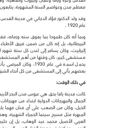
القدس وغزة ويافا وعمان وبيروت والقاهرة، وه
معظم مدن وعواصم السنة المشهورة، يتابعون ت
وقد ولد الدكتور فؤاد الدجاني في مدينة القدس
عام 1920 .
وبما أنه كان طموحا بما يفوق سنه وزمانه، فقد
البريطانية، بل إنه كان من ضمن فريق الأطباء
إليزابيث، وكان يسافر إلى لندن كل ستة شهور 
مستشفى كبير، كان وقتها من أهم المستشفيات
يحمل اسمه في عام 930
بعضهم يأتي إلى المستشفى من كل أنحاء الشرق
في ذلك الوقت:
كانت مدينة يافا بحق هي عروس مدن البحر الأبيض 
الجمال والمهرجانات الدولية ابتداء من مهرجان
الخيل، وكان من الصعب على أي فنان مهما بلغت
المبهرة مثل مسرح سينما الحمراء الشهيرة، و
العربي الأصيل محمد عبد الوهاب، بل إن حليم 