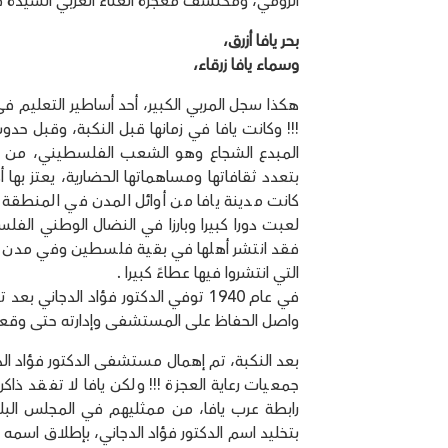
الرومي، ومكتشف معجزة الغناء العربي السيدة ف
بحر يافا أزرق،
وسماء يافا زرقاء،
هكذا سجل المربي الكبير، أحد أساطير التعليم في
!!! وكانت يافا في زمانها قبل النكبة، وقبل حدو
المبدع الشجاع وهو الشعب الفلسطيني، من أش
بتعدد ثقافاتها ومساهماتها الحضارية، يعتز بها
كانت مدينة يافا من أوائل المدن في المنطقة ك
لعبت دورا كبيرا وبارزا في النضال الوطني الف
فقد انتشر أهلها في بقية فلسطين وفي مدن الشتا
التي انتشروا فيها عطاءً كبيرا .
في عام 1940 توفي الدكتور فؤاد الدج
واصل الحفاظ على المستشفى وإدارته حتى وقعت النكبة عام 1948، حين وضعت السلطات 
بعد النكبة، تم إهمال مستشفى الدكتور فؤاد الدج
جمعيات رعاية العجزة !!! ولكن يافا لا تفقد ذاك
رابطة عرب يافا، من ممثليهم في المجلس البلدي
بتخليد اسم الدكتور فؤاد الدجاني، بإطلاق اسم