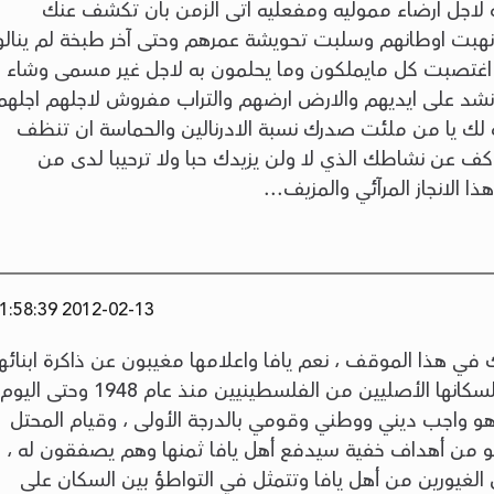
لاجل ارضاء مموليه ومفعليه اتى الزمن بان تكشف عنك
بت اوطانهم وسلبت تحويشة عمرهم وحتى آخر طبخة لم ينالو
اغتصبت كل مايملكون وما يحلمون به لاجل غير مسمى وشاء
ونشد على ايديهم والارض ارضهم والتراب مفروش لاجلهم اجلهم
حظة لك يا من ملئت صدرك نسبة الادرنالين والحماسة ان تنظف
ف عن نشاطك الذي لا ولن يزيدك حبا ولا ترحيبا لدى من
ا الانجاز المرآئي والمزيف...
2012-02-13 21:58:39
 في هذا الموقف ، نعم يافا واعلامها مغيبون عن ذاكرة ابنائها
بأثر من حملة التهويد والتهجير القسري لسكانها الأصليين من الفلسطينيين منذ عام 1948 وحت
 هو واجب ديني ووطني وقومي بالدرجة الأولى ، وقيام المحتل
يخلو من أهداف خفية سيدفع أهل يافا ثمنها وهم يصفقون له ،
لغيورين من أهل يافا وتتمثل في التواطؤ بين السكان على