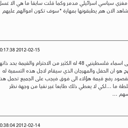
 مغزي سياسي اسرائيلي مدمر وكما قلت سابقا ما هي الا غسل
 نشاهد الان هم يطبقونها بمهارة "سوف تكون اموالهم عليهم
2012-02-15 00:17:38
ان مشروع تسمية شوارع وازقة بلدنا على اسماء فلسطينيي 48 له الكثير من الاحترام والقيمة بحد ذات
هج هو ان الحفل والمهرجان الذي سيقام لاجل هذه التسمية له
مقصود رفع قيمة هؤلاء الى فوق فيجب على الجميع تحمل هذا
ة ما ...لكي لا يعطي ذلك طابعا غير نقيا من وجهة نظر
هم ...
2012-02-14 20:38:04