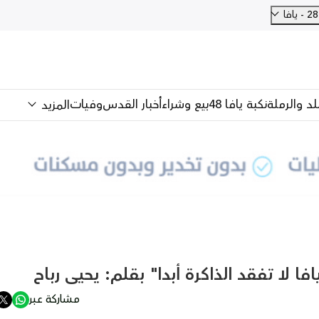
فا
للد والرملة
نكبة يافا 48
بيع وشراء
أخبار القدس
وفيات
المزيد
 لا تفقد الذاكرة أبدا" بقلم: يحيى رباح
مشاركة عبر