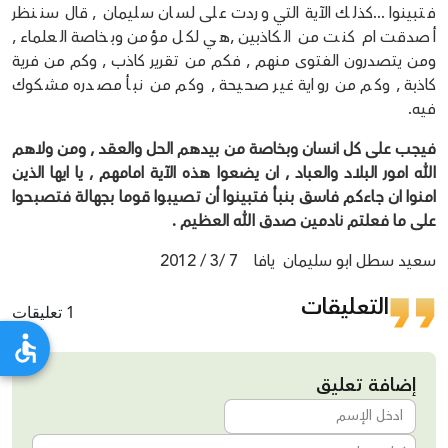
فتبينوا ...كذلك الآية التي وردت على لسان سليمان , قال سننظر
أصدقت ام كنت من الكاذبين ,هي لكل مؤمن وبخاصة العلماء ,
ومن يتصدرون الفتوى منهم , فكم من تقرير كاذب , وكم من فرية
كاذبة , وكم من رواية غير صحيحة , وكم من نبأ مصدره مشكوك
فيه.
فيجب على كل انسان وبخاصة من بيدهم الحل والعقد , ومن ولاهم
الله امور البلاد والعباد , ان يضعوا هذه الآية امامهم , يا ايها الذين
امنوا ان جاءكم فاسق بنبأ فتبينوا أن تصيبوا قوما بجهالة فتصبحوا
على ما فعلتم نادمين صدق الله العظيم .
سعيد سطل ابو سليمان يافا 7 /3 / 2012
التعليقات
1 تعليقات
إضافة تعليق