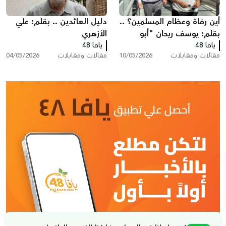
أين رفاة وعظام المسلمين؟ ..
دليل العائدين .. بقلم: علي
بقلم: يوسف ريحان "أبو
الأزهري
يافا 48
حسام"
يافا 48
مقالات ومقابلات
10/05/2026
مقالات ومقابلات
04/05/2026