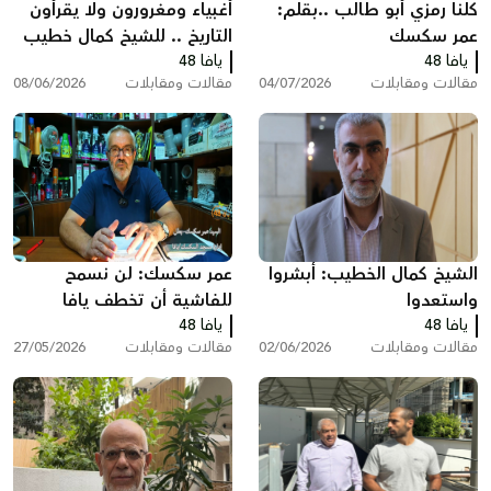
كلّنا رمزي أبو طالب ..بقلم:
أغبياء ومغرورون ولا يقرأون
عمر سكسك
التاريخ .. للشيخ كمال خطيب
يافا 48
يافا 48
مقالات ومقابلات
04/07/2026
مقالات ومقابلات
08/06/2026
الشيخ كمال الخطيب: أبشروا
عمر سكسك: لن نسمح
واستعدوا
للفاشية أن تخطف يافا
يافا 48
يافا 48
وأحلام أولادنا
مقالات ومقابلات
02/06/2026
مقالات ومقابلات
27/05/2026