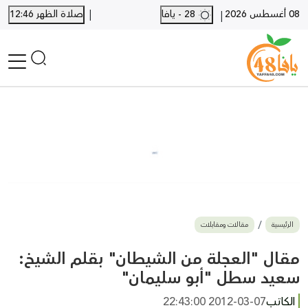
|
08 أغسطس 2026
28 - يافا
صلاة الظهر 12:46
|
الرئيسية
أخبار محلية
أخبار يافا
SHORTS
أخبار اللد والرملة
نكبة يافا 48
بيع وشراء
الرئيسية
مقالات ومقابلات
أخبار القدس
وفيات
مقال "العجلة من الشيطان" بقلم الشيخ:
المزيد
سعيد سطل "أبو سليمان"
ارسل خبر
الكاتب
2012-03-07 22:43:00