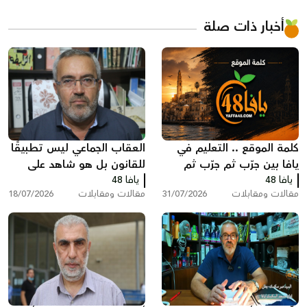
أخبار ذات صلة
كلمة الموقع .. التعليم في
العقاب الجماعي ليس تطبيقًا
يافا بين جرّب ثم جرّب ثم
للقانون بل هو شاهد على
يافا 48
انظر ماذا سيحدث!
يافا 48
تخبط المؤسسه الرسمية
مقالات ومقابلات
31/07/2026
مقالات ومقابلات
18/07/2026
بقلم : عمر سكسك