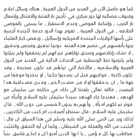
كما هو حاصل الآن في العديد من الدول العربية , هناك وسائل اعلام
وقنوات فضائيه لها دور مركزي في تأجيج نار الفتنة والاقتتال وإشعال
نار الحرب , وإشاعة الفوضى وعدم الاستقرار , ما يسمى بالفوضى
الخلاقه , في الدول العربية , تقوم بهذا الدور خدمة لأجندة أجنبية
على رأسها الولايات المتحدة الامريكيه وإسرائيل , وبعض كبار العلماء
زجوا بأنفسهم في خضم هذه الفتنه دونما تحقيق وفحص وتدقيق
, لا نشك بإخلاصهم وصدق نواياهم غير انهم لم يتحققوا ولم يتريّثوا
ولم يلتزموا خط الوسطية من الاحداث الدائرة في العديد من الدول
العربية والاسلاميه , فالأخبار التي تردُهُم قد تكون صحيحة , وقد
تكون كاذبة , فواجبهم قبل ان يصدروا حكما , او يتخذوا موقفا من
جهة ما , ان يتحققوا اولا من مصدر الخبر , ومدى مصداقية هذا
المصدر , فالله تعالى يلفتنا الى ذلك في حكايته عن سليمان مع
الهدهد , فعندما جاء الهدهد سيدنا سليمان عليه السلام وأنبأه عن
قوم تملكهم امرأة , وأنهم يعبدون الشمس من دون الله , قال
سليمان عليه السلام : قال سننظر أصدقت ام كنت من الكاذبين ,
لذلك ورد عن النبي صلى الله عليه وسلم في هذا السياق ان قال :
التثبت من الله والعجلة من الشيطان , وكما ان آية التحقق والتثبُت
مخاطب بها كل مؤمن , يا ايها الذين أمنوا ان جاءكم فاسق بنبأ