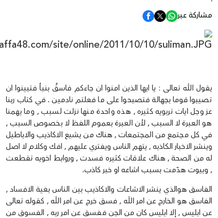
مشاركة عبر
يقول الله تعالى : يا ايها الذين امنوا ان جاءكم فاسقٌ بنبأ فتبينوا ان
تصيبوا قوما بجهالة فتصبحوا على ما فعلتم نادمين . في كتاب ربنا
عز وجل ايات تربويه كثيره , هذه واحدة منها نزلت لسبب , وما يهمنا
هو العبرة لا السبب , لأن العبرة بعموم اللفظ لا بخصوص السبب ,
في كل مجتمع من المجتمعات , هناك من يشيع الاكاذيب والاباطيل
وينشر الاخبار الكاذبه , يتهم الناس ويفتري عليهم , افك وكلام لا اصل
له من الصحة , هناك علاقات كثيره فسدت , وروابط اخويه تقطعت
, وبيوت هدّمت بسبب اشاعه او خبر كاذب.
الفاسق هوالذي ينشر الاشاعات والاكاذيب بين الناس بغية الافساد ,
الفاسق هو الخارج عن امر الله , فسق خرج عن امر الله , كقوله تعالى
عن ابليس , إلا ابليس كان من الجن ففسق عن امر ربه , الفسوق من