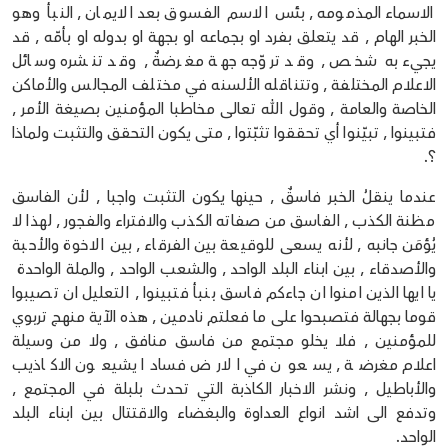
الاسماء المذمومه , بئس الاسم الفسوق بعد الايمان , النبأ وهو
الخبر الهام , قد يتعلق بفرد او بجماعه او بجهة او بدوله او بأمّه , قد
يجيء به شخص , وقد تروّجه جهة مغرضةٌ , وقد تنشره وسائل
الاعلام المختلفة , وتتناقله الألسنه في مختلف المجالس والأماكن
الخاصة والعامة , وقول الله تعالى مخاطبا المؤمنين بصيغة الأمر ,
فتبينوا , تبيّنوا أي تحققوا تثبّتوا , متى يكون التحقق والتثبت ولماذا
؟.
عندما ينقلُ الخبر فاسقٌ , حينها يكون التثبت واجبا , لأن الفاسق
مظنة الكذب , الفاسق من صفاته الكذب والافتراء والفجور , لهذا لا
يُؤمَن جانبه , لأنه يسعى للوقيعة بين الفرقاء , بين الاخوة والأحبة
والأصدقاء , بين ابناء البلد الواحد , والشعب الواحد , والملة الواحدة
يا ايها الذين امنوا ان جاءكم فاسق بنبأ فتبينوا , التعليل ان تصيبوا
قوما بجهالة فتصبحوا على ما فعلتم نادمين , هذه الآية منهج تربوي
للمؤمنين , فلا يخلو مجتمع من فاسق منافق , ولا من وسيلة
اعلام مغرضة , يسعون في الارض فسادا يشيعون الاكاذيب
والأباطيل , ونشر الاخبار الكاذبة التي تحدث بلبلة في المجتمع ,
وتدفع الى اشد انواع العداوة والبغضاء والاقتتال بين ابناء البلد
الواحد.