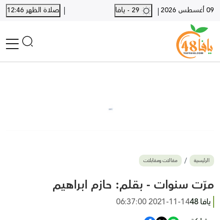
|
09 أغسطس 2026
29 - يافا
صلاة الظهر 12:46
|
الرئيسية
أخبار محلية
أخبار يافا
SHORTS
أخبار اللد والرملة
نكبة يافا 48
بيع وشراء
الرئيسية
مقالات ومقابلات
أخبار القدس
وفيات
مرّت سنوات - بقلم: حازم ابراهيم
المزيد
يافا 48
2021-11-14 06:37:00
ارسل خبر