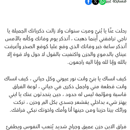
مشاركة عبر
رحلت عنّا يا بُنيّ ومرت سنوات ولا زالت ذكرياتك الجميلة يا
ناجي ترافقني أينما ذهبت ، أتذكر يوم وفاتك وكأنه بالأمس
أتذكر ساعة خبر وفاتك الذي وقع عليا كوقع الصخر وأغرقت
عيناي بالدموع والحزن واكتفيت بالقول لا حول ولا قوة إلا
بالله وإنا لله وإنا اليه راجعون.
كيف انساك يا بنيّ وانت نور عيوني وكل حياتي ، كيف انساك
وانت قطعة مني واجمل ذكرى في حياتي ، لوعة الفراق
قاسية ومؤلمة ليس له حدود ، حين يتحدثون عنك يا ابني
يهتز شيء بداخلي يقشعر جسدي بكل الم وحزن ، تركت
ورائك بيتا حزينا ومن حينها أنا وأمك واخوتك نبكي فراقك.
فراق الابن حزن عميق وجراح شديد يُتعب النفوس ويطفئ