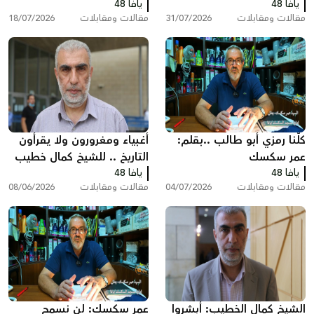
يافا 48
انظر ماذا سيحدث!
يافا 48
تخبط المؤسسه الرسمية
مقالات ومقابلات
31/07/2026
مقالات ومقابلات
18/07/2026
بقلم : عمر سكسك
كلّنا رمزي أبو طالب ..بقلم:
أغبياء ومغرورون ولا يقرأون
عمر سكسك
التاريخ .. للشيخ كمال خطيب
يافا 48
يافا 48
مقالات ومقابلات
04/07/2026
مقالات ومقابلات
08/06/2026
الشيخ كمال الخطيب: أبشروا
عمر سكسك: لن نسمح