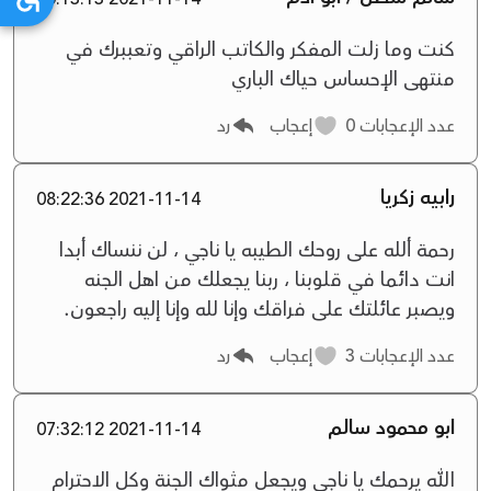
كنت وما زلت المفكر والكاتب الراقي وتعببرك في
منتهى الإحساس حياك الباري
عدد الإعجابات
0
إعجاب
رد
رابيه زكريا
2021-11-14 08:22:36
رحمة ألله على روحك الطيبه يا ناجي ، لن ننساك أبدا
انت دائما في قلوبنا ، ربنا يجعلك من اهل الجنه
ويصبر عائلتك على فراقك وإنا لله وإنا إليه راجعون.
عدد الإعجابات
3
إعجاب
رد
ابو محمود سالم
2021-11-14 07:32:12
الله يرحمك يا ناجي ويجعل ‏‏مثواك الجنة وكل الاحترام