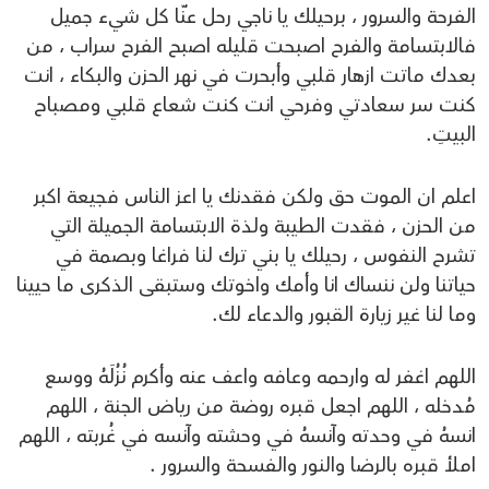
الفرحة والسرور ، برحيلك يا ناجي رحل عنّا كل شيء جميل
فالابتسامة والفرح اصبحت قليله اصبح الفرح سراب ، من
بعدك ماتت ازهار قلبي وأبحرت في نهر الحزن والبكاء ، انت
كنت سر سعادتي وفرحي انت كنت شعاع قلبي ومصباح
البيتِ.
اعلم ان الموت حق ولكن فقدنك يا اعز الناس فجيعة اكبر
من الحزن ، فقدت الطيبة ولذة الابتسامة الجميلة التي
تشرح النفوس ، رحيلك يا بني ترك لنا فراغا وبصمة في
حياتنا ولن ننساك انا وأمك واخوتك وستبقى الذكرى ما حيينا
وما لنا غير زيارة القبور والدعاء لك.
اللهم اغفر له وارحمه وعافه واعف عنه وأكرم نُزُلَهُ ووسع
مُدخله ، اللهم اجعل قبره روضة من رياض الجنة ، اللهم
انسهُ في وحدته وآنسهُ في وحشته وآنسه في غُربته ، اللهم
املأ قبره بالرضا والنور والفسحة والسرور .