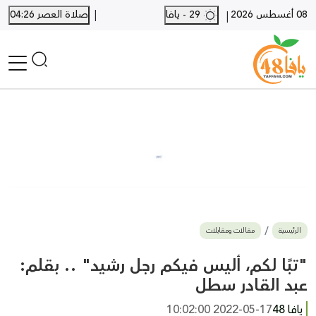
|
08 أغسطس 2026
29 - يافا
صلاة العصر 04:26
|
الرئيسية
أخبار محلية
أخبار يافا
SHORTS
أخبار اللد والرملة
نكبة يافا 48
بيع وشراء
الرئيسية
مقالات ومقابلات
أخبار القدس
وفيات
"تبًا لكم، أليس فيكم رجل رشيد" .. بقلم:
المزيد
عبد القادر سطل
ارسل خبر
يافا 48
2022-05-17 10:02:00