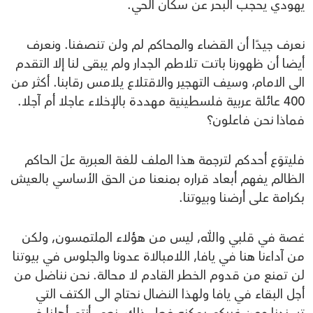
يهودي يحجب البحر عن سكان الحي.
نعرف جيدًا أن القضاء والمحاكم لم ولن تنصفنا. ونعرف
أيضا أن ظهورنا باتت تلاطم الجدار ولم يبقى لنا إلا التقدم
الى الامام، وسيف التهجير والاقتلاع يلامس رقابنا. أكثر من
400 عائلة عربية فلسطينية مهددة بالإخلاء عاجلا أم آجلا.
فماذا نحن فاعلون؟
فليتوَع أحدكم لترجمة هذا الملف للغة العبرية علَ الحاكم
الظالم يفهم أبعاد قراره بمنعنا من الحق الأساسي بالعيش
بكرامة على أرضنا وبيوتنا.
غصة في قلبي والله, ليس من هؤلاء الملتمسون, ولكن
من آداءنا هنا في يافا, اللامبالاة عدونا والجلوس في بيوتنا
لن تمنع من قدوم الخطر القادم لا محالة. نحن نناضل من
أجل البقاء في يافا ولهذا النضال نحتاج الى الكتف التي
تسندنا ومن غيركم يمكنه فعل ذلك. نعم, أنتم أهلنا في