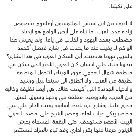
على نكبتنا.
لا اعرف من اين استقى الملتمسون أرقامهم بخصوص
زيادة عدد العرب، ما نراه على أرض الواقع هو ازدياد
مضطرب بعدد اليهود والكلاب في يافا. ولم يعيش هذا
الواقع لا يغيب عنه ما يحدث في شارع فيصل أقصد
بالعربي يهوذا هايميت، أين السكان العرب في هذا الشارع؟
تبخروا مثلًا, خالي احسان كان العربي الأخير الذي سكن في
منطقة شمال العجمي فوق الميناء, لتتحول المنطقة
نظيفة من العرب. ولا اتطرَق الى سينما نبيل ورشيد
والاحياء الجديدة التي أقيمت هناك, هي أيضا نظيفة وخالية
من العرب. واندروميدا مغلقة في وجهنا وسوق العتق
محرَم علينا، وشارع غزة يلفظ أنفاسه وبيت الحاج علي بيبي
محاصر يبكي غياب اهله. وقصر الشيخ على أقصد بالعربي
البيت الأخضر مستهدف. حتى البقعة المسماة بحرش
الزيتون حرمنا منها بقرار اداري وقد تباع بالمزاد لمستثمر