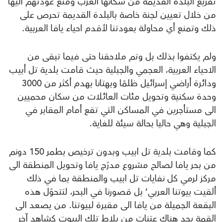
تفريغ البلدة القديمة من سكانها العرب ومنع عودتهم اليها
من خلال تعيين لجنة خاصة بالبلدة القديمة تحرص على
ذلك وتمنع أي محاولة بعودتنا لأقدم احياء يافا العربية.
ولم يكتفوا بذلك بل وتم ملاحقنا حتى فيما تبقى من
الاحياء العربية، العجمي والجبلية حيث قامت بلدية تل أبيب
ودائرة أراضي إسرائيل ظلمًا وبهتانا بهدم أكثر من 3000
وحدة سكنية وتحويل مئات العائلات من سكان محميين
الى مستأجرين في المساكن التي تقع أمام المقابر في
الجبلية وهي حاليا بحالة سيئة للغاية.
كما وقامت بلدية تل ابيب وبدون ترخيص بطمر 150 دونم
من بحر يافا لصالح مشروع مدرًج يافا وتحويل المنطقة الى
مركز لرمي كل نفايات تل ابيب والمنطقة بما في ذلك
ألقيت بيوتنا العربي’ بل قصورنا في البحر، لتتحوًل هذه
البقعة الجميلة من يافا الى مقبرة لبيوتنا. من يصعد الى
القمة يجد هناك عيَنات من بلاط تلك البيوت كشاهد آخر