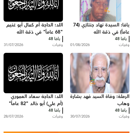
يافا: السيدة نهاد جنتازي (74
اللد: الحاجة أم كمال أبو غنيم
عاماً) في ذمّة الله
"68 عاماً" في ذمّة الله
يافا 48
يافا 48
وفيات
01/08/2026
وفيات
31/07/2026
الرملة: وفاة السيد فهد بشارة
اللد: الحاجة سعاد العموري
وهاب
(أم علي) أبو خالد "82 عاماً"
يافا 48
يافا 48
في ذمّة الله
وفيات
30/07/2026
وفيات
28/07/2026