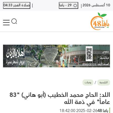
|
10 أغسطس 2026
29 - يافا
صلاة الفجر 04:33
|
الرئيسية
أخبار محلية
أخبار يافا
SHORTS
أخبار اللد والرملة
نكبة يافا 48
بيع وشراء
الرئيسية
وفيات
أخبار القدس
وفيات
اللد: الحاج محمد الخطيب (أبو هاني) "83
المزيد
عاماً" في ذمة الله
ارسل خبر
يافا 48
2025-02-26 18:42:00