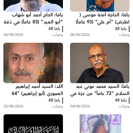
يافا: الحاجة آمنة موسى (
يافا: الحاج أحمد أبو شهاب
اطرش) "أم علي" (93 عاماً)
"أبو العبد" (85 عاماً) في ذمّة
يافا 48
في ذمة الله
الله
يافا 48
وفيات
08/08/2026
وفيات
06/08/2026
يافا: السيد محمد عوني عبد
اللد: السيد أحمد إبراهيم
السلام "72 عاماً" من غزة في
العموري (أبو إبراهيم) "64
يافا 48
ذمّة الله
يافا 48
عاماً" في ذمّة الله
وفيات
04/08/2026
وفيات
02/08/2026