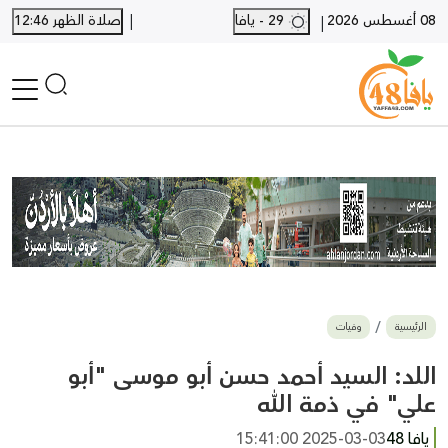
|
08 أغسطس 2026
29 - يافا
صلاة الظهر 12:46
|
الرئيسية
أخبار محلية
أخبار يافا
SHORTS
أخبار اللد والرملة
نكبة يافا 48
بيع وشراء
الرئيسية
وفيات
أخبار القدس
وفيات
اللد: السيد أحمد حسن أبو موسى "أبو
المزيد
علي" في ذمة الله
ارسل خبر
يافا 48
2025-03-03 15:41:00