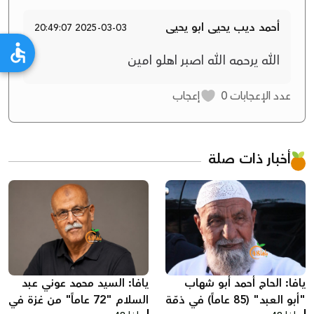
أحمد ديب يحيى ابو يحيى
2025-03-03 20:49:07
الله يرحمه الله اصبر اهلو امين
عدد الإعجابات
0
إعجاب
أخبار ذات صلة
يافا: الحاج أحمد أبو شهاب
يافا: السيد محمد عوني عبد
"أبو العبد" (85 عاماً) في ذمّة
السلام "72 عاماً" من غزة في