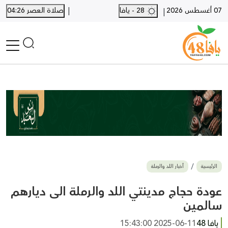
|
07 أغسطس 2026
28 - يافا
صلاة العصر 04:26
|
الرئيسية
أخبار محلية
أخبار يافا
SHORTS
أخبار اللد والرملة
نكبة يافا 48
بيع وشراء
الرئيسية
أخبار اللد والرملة
أخبار القدس
وفيات
عودة حجاج مدينتي اللد والرملة الى ديارهم
المزيد
سالمين
ارسل خبر
يافا 48
2025-06-11 15:43:00