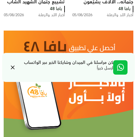
جثمانه.. الآلاف يشيّعون
تشييع جثمان الشهيد الشاب
يافا 48
المغدور سامي أحمد
يافا 48
سامي جعصوص
أخبار اللد والرملة
05/08/2026
أخبار اللد والرملة
05/08/2026
جعصوص في اللد
كن مراسلنا في الميدان وشاركنا الخبر عبر الواتساب
ارسل خبراً