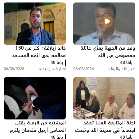
وفد من الجبهة يعزّي عائلة
خالد زبارقة: أكثر من 150
جعصوص في اللد
مخالفة بحق أئمة المساجد
يافا 48
يافا 48
بسبب رفع الأذان في اللد
أخبار اللد والرملة
06/08/2026
أخبار اللد والرملة
06/08/2026
لجنة المتابعة العليا تعقد
المشتبه من الرملة بقتل
اجتماعاً في مدينة اللد وتبحث
المحامي أربيل فلدمان يلتزم
يافا 48
ملفات الجريمة والعنف
يافا 48
الصمت في التحقيق ويقول: