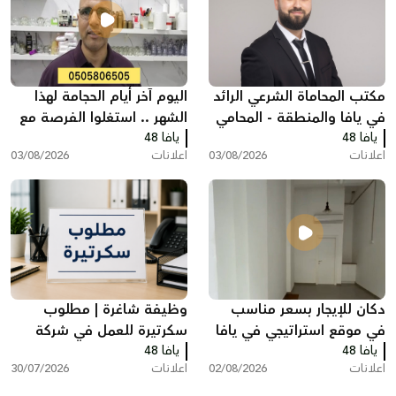
مكتب المحاماة الشرعي الرائد
اليوم آخر أيام الحجامة لهذا
في يافا والمنطقة - المحامي
الشهر .. استغلوا الفرصة مع
يافا 48
عبد الفتاح محمد زبدة
يافا 48
مركز سريس
اعلانات
03/08/2026
اعلانات
03/08/2026
دكان للإيجار بسعر مناسب
وظيفة شاغرة | مطلوب
في موقع استراتيجي في يافا
سكرتيرة للعمل في شركة
يافا 48
يافا 48
بمدينة ريشون لتسيون
اعلانات
02/08/2026
اعلانات
30/07/2026