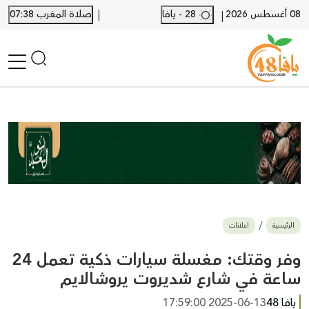
|
08 أغسطس 2026
28 - يافا
صلاة المغرب 07:38
|
الرئيسية
أخبار محلية
أخبار يافا
SHORTS
أخبار اللد والرملة
نكبة يافا 48
بيع وشراء
الرئيسية
اعلانات
أخبار القدس
وفيات
وفر وقتك: مغسلة سيارات ذكية تعمل 24
المزيد
ساعة في شارع شديروت يروشالايم
ارسل خبر
يافا 48
2025-06-13 17:59:00