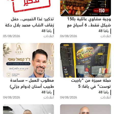
وجبة مشاوي عائلية بـ150
تذكير: غدًا الخميس.. حفل
شيكل فقط.. 6 أسياخ مع
زفاف الشاب محمد بلال دكة
يافا 48
كامل الإضافات في مطعم
يافا 48
اعلانات
06/08/2026
اعلانات
05/08/2026
أبو حلوة بيافا
حملة مميزة من "باجيت
مطلوب للعمل – مساعدة
توست" في يافا: 5
طبيب أسنان (دوام جزئي)
يافا 48
ساندويشات باجيت مع
يافا 48
اعلانات
04/08/2026
اعلانات
04/08/2026
شيبس وكولا بـ200 شيكل