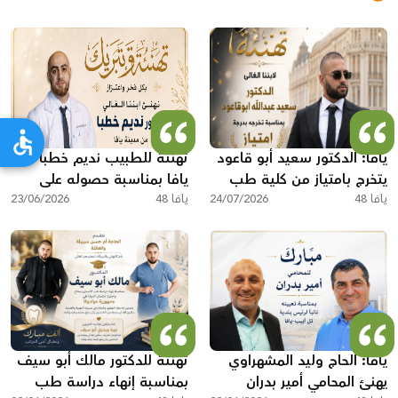
يافا: الدكتور سعيد أبو قاعود
تهنئة للطبيب نديم خطبا من
يتخرج بامتياز من كلية طب
يافا بمناسبة حصوله على
يافا 48
الأسنان في رومانيا
24/07/2026
يافا 48
رخصة مزاولة مهنة الطب
23/06/2026
يافا: الحاج وليد المشهراوي
تهنئة للدكتور مالك أبو سيف
يهنئ المحامي أمير بدران
بمناسبة إنهاء دراسة طب