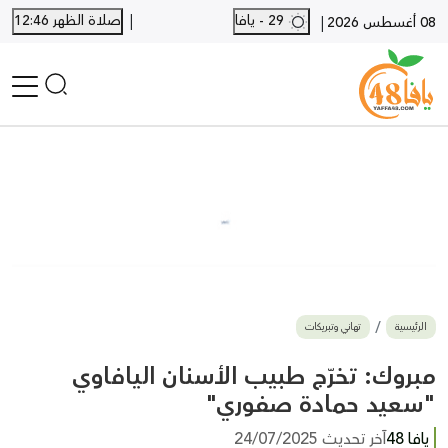
|
29 - يافا
صلاة الظهر 12:46
|
08 أغسطس 2026
الرئيسية
أخبار محلية
أخبار يافا
SHORTS
أخبار اللد والرملة
نكبة يافا 48
بيع وشراء
الرئيسية
تهاني وتبريكات
أخبار القدس
وفيات
مبروك: تخرّج طبيب الأسنان اليافاوي
المزيد
"سعيد حمادة صفوري"
ارسل خبر
يافا 48
آخر تحديث 24/07/2025