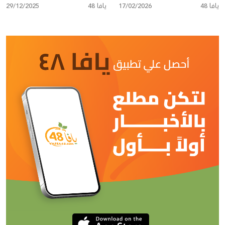
يافا 48
المبارك
17/02/2026
يافا 48
29/12/2025