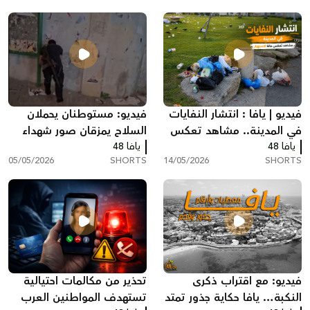
فيديو | يافا : انتشار النفايات
فيديو: مستوطنان يحملان
في المدينة.. مشاهد تعكس
السلاح يمزقان صور شهداء
يافا 48
حالة من الاستهتار
يافا 48
أطفال غزة في يافا
05/05/2026
SHORTS
14/05/2026
SHORTS
فيديو: مع اقتراب ذكرى
تحذير من مكالمات احتيالية
النكبة… يافا حكاية جذور تمتد
تستهدف المواطنين العرب