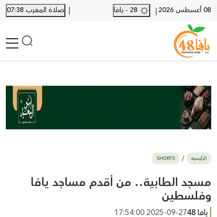
|
08 أغسطس 2026
28 - يافا
صلاة المغرب 07:38
|
الرئيسية
أخبار محلية
أخبار يافا
SHORTS
أخبار اللد والرملة
نكبة يافا 48
بيع وشراء
الرئيسية
SHORTS
أخبار القدس
وفيات
مسجد الطابية.. من أقدم مساجد يافا
المزيد
وفلسطين
ارسل خبر
يافا 48
2025-09-27 17:54:00