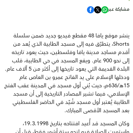
مشاركة عبر
ينشر موقع يافا 48 مقطع فيديو جديد ضمن سلسلة
Shorts، يتطرّق فيه إلى مسجد الطابية الذي يُعد من
أقدم مساجد مدينة يافا وفلسطين، حيث يعود تاريخه
إلى نحو 900 عام. ويقع المسجد في حي الطابية، قلب
البلدة القديمة التي يعود تاريخها إلى أكثر من 5 آلاف عام.
ودخلها الإسلام على يد الفاتح عمرو بن العاص عام
15هـ/636م، حيث بُني أول مسجد في المدينة عقب الفتح
الإسلامي، فيما تشير المصادر التاريخية إلى أن مسجد
الطابية يُعتبر أول مسجد شُيّد في الحاضر الفلسطيني
بعد المسجد الأقصى المبارك.
وكان المسجد قد أُعيد افتتاحه بتاريخ 19.3.1998،
واستمرت الصلاة فيه لنحو ستة أشهر فقط، قبل أن