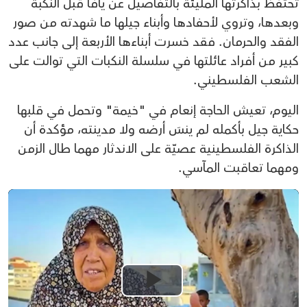
تحتفظ بذاكرتها المليئة بالتفاصيل عن يافا قبل النكبة
وبعدها، وتروي لأحفادها وأبناء جيلها ما شهدته من صور
الفقد والحرمان. فقد خسرت أبناءها الأربعة إلى جانب عدد
كبير من أفراد عائلتها في سلسلة النكبات التي توالت على
الشعب الفلسطيني.
اليوم، تعيش الحاجة إنعام في "خيمة" وتحمل في قلبها
حكاية جيل بأكمله لم ينسَ أرضه ولا مدينته، مؤكدة أن
الذاكرة الفلسطينية عصيّة على الاندثار مهما طال الزمن
ومهما تعاقبت المآسي.
Play