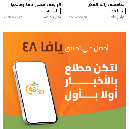
الخامسة: رائد الفكر
الرابعة: مفتي يافا وعالمها
يافا 48
الفلسطيني البروفيسور
يافا 48
الشيخ توفيق عبد الله
تقارير خاصة
23/07/2026
تقارير خاصة
21/07/2026
إبراهيم أبو لغد
الدجاني