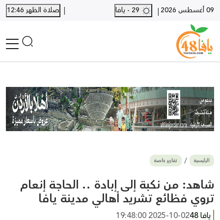
|
09 أغسطس 2026
29 - يافا
صلاة الظهر 12:46
|
الرئيسية
أخبار محلية
أخبار يافا
SHORTS
أخبار اللد والرملة
نكبة يافا 48
بيع وشراء
الرئيسية
تقارير خاصة
أخبار القدس
وفيات
شاهد: من نكبة إلى إبادة .. الحاجة إنعام
المزيد
تروي فظائع تشريد أهالي مدينة يافا
ارسل خبر
يافا 48
2025-10-02 19:48:00