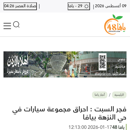
|
09 أغسطس 2026
29 - يافا
صلاة العصر 04:26
|
الرئيسية
أخبار محلية
أخبار يافا
SHORTS
أخبار اللد والرملة
نكبة يافا 48
بيع وشراء
الرئيسية
أخبار يافا
أخبار القدس
وفيات
فجر السبت : احراق مجموعة سيارات في
المزيد
حي النزهة بيافا
ارسل خبر
يافا 48
2026-01-17 12:13:00