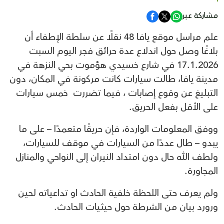
مشاركة عبر
علم مراسل موقع يافا 48 نقلًا عن سلطة الإطفاء أن
بلاغًا وصل حول اندلاع عدة حرائق فجر اليوم السبت
17.1.2026 في شارع خسيدي هؤموت بحي النزهة في
مدينة يافا، طالت سيارات كانت مركونة في المكان، دون
التبليغ عن وقوع إصابات ، فيما تضررت خمس سيارات
على الأقل بفعل الحريق.
ووفق المعلومات الواردة، فإن حريقًا متعمدًا – على ما
يبدو – طال عددًا من السيارات في موقف للسيارات،
ولطف الله حال دون امتداد النيران إلى النواحي والمنازل
المجاورة.
ولم يعرف حتى اللحظة خلفية الحادث او تداعياته لحين
ورورد بيان من الشرطة حول حيثيات الحادث.