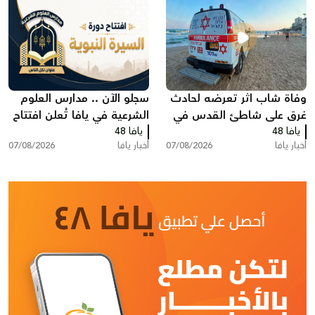
وفاة شاب اثر تعرضه لحادث
سجلو الآن .. مدارس العلوم
غرق على شاطئ القدس في
الشرعية في يافا تُعلن افتتاح
يافا 48
بات يام جنوب يافا
يافا 48
دورة "السيرة النبوية"
أخبار يافا
07/08/2026
أخبار يافا
07/08/2026