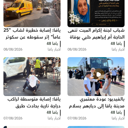
شباب لجنة إكرام الميت تنعى
يافا: إصابة خطيرة لشاب "25
الحاجة أم إبراهيم حلبي بوفاة
عاماً" إثر سقوطه عن سكوتر
يافا 48
والدتها الحاجة أم علي
يافا 48
كهربائي
أخبار يافا
08/08/2026
أخبار يافا
08/08/2026
بالفيديو: عودة معتمري
يافا: إصابة متوسطة لراكب
مدينة يافا إلى ديارهم بسلام
دراجة نارية بحادث طرق
يافا 48
بعد أداء مناسك العمرة
يافا 48
أخبار يافا
07/08/2026
أخبار يافا
07/08/2026