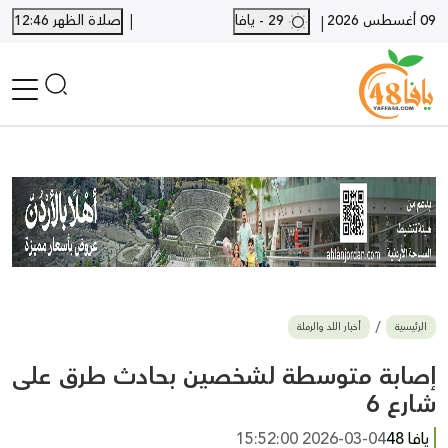
|
09 أغسطس 2026
29 - يافا
صلاة الظهر 12:46
|
الرئيسية
أخبار محلية
أخبار يافا
SHORTS
أخبار اللد والرملة
نكبة يافا 48
بيع وشراء
الرئيسية
أخبار اللد والرملة
أخبار القدس
وفيات
إصابة متوسطة لشخصين بحادث طرق على
المزيد
شارع 6
ارسل خبر
يافا 48
2026-03-04 15:52:00