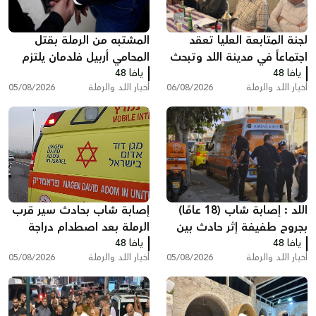
لجنة المتابعة العليا تعقد
المشتبه من الرملة بقتل
اجتماعاً في مدينة اللد وتبحث
المحامي أربيل فلدمان يلتزم
يافا 48
ملفات الجريمة والعنف
يافا 48
الصمت في التحقيق ويقول:
أخبار اللد والرملة
06/08/2026
أخبار اللد والرملة
05/08/2026
"أنا مريض نفسيًا"
اللد : إصابة شاب (18 عامًا)
إصابة شاب بحادث سير قرب
بجروح طفيفة إثر حادث بين
الرملة بعد اصطدام دراجة
يافا 48
مركبة وشاحنة سحب
يافا 48
نارية بسيارة
أخبار اللد والرملة
05/08/2026
أخبار اللد والرملة
05/08/2026