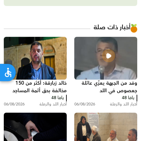
أخبار ذات صلة
وفد من الجبهة يعزّي عائلة
خالد زبارقة: أكثر من 150
جعصوص في اللد
مخالفة بحق أئمة المساجد
يافا 48
يافا 48
بسبب رفع الأذان في اللد
أخبار اللد والرملة
06/08/2026
أخبار اللد والرملة
06/08/2026