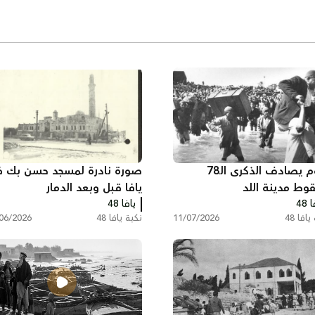
اليوم يصادف الذكرى الـ78
صورة نادرة لمسجد حسن بك 
وط مدينة اللد
يافا قبل وبعد الدمار
 48
يافا 48
افا 48
11/07/2026
نكبة يافا 48
06/2026