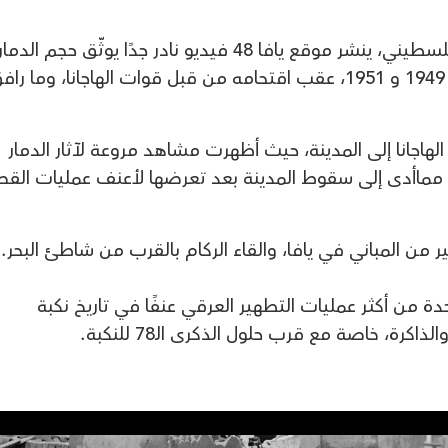
مع اقتراب الذكرى الـ78 لنكبة الشعب الفلسطيني، ينشر موقع يافا 48 فيديو نادر جدًا يوثّق حجم الدما
الهائل الذي حل في مدينة يافا بين عامي 1949 و 1951، عقب اقتحامه من قبل قوات الهاجانا، وما ر
لهاجانا إلى المدينة، حيث أظهرت مشاهد مروعة لآثار الدمار
ة. مماأدى إلى سقوط المدينة بعد تعرضها لأعنف عمليات ال
من المباني في يافا، والقاء الركام بالقرب من شاطئ البحر.
دة من أكثر عمليات التطهير العرقي عنفًا في تاريخ نكبة
رة، خاصة مع قرب حلول الذكرى الـ78 للنكبة.