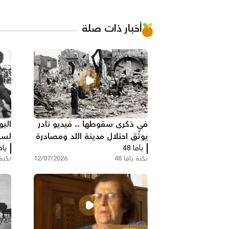
أخبار ذات صلة
في ذكرى سقوطها .. فيديو نادر
يوثّق احتلال مدينة اللد ومصادرة
لسق
يافا 48
منازل سكانها عام النكبة
يافا
نكبة يافا 48
12/07/2026
نكبة ي