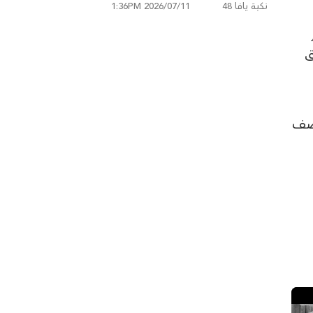
نكبة يافا 48
2026/07/11 1:36PM
ر
افق
قصف