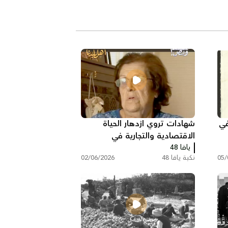
في
شهادات تروي ازدهار الحياة
الاقتصادية والتجارية في
يافا 48
فلسطين قبل النكبة
05/
نكبة يافا 48
02/06/2026