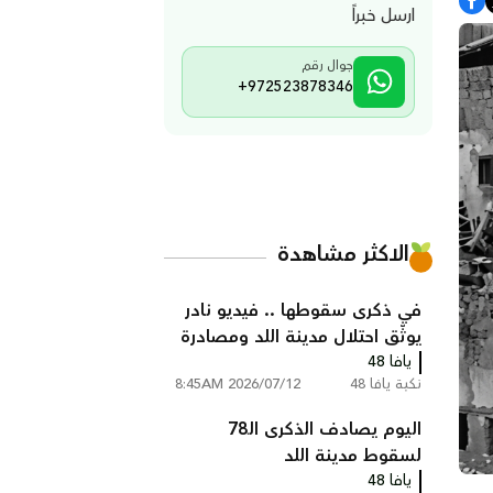
ارسل خبراً
جوال رقم
+972523878346
الاكثر مشاهدة
في ذكرى سقوطها .. فيديو نادر
يوثّق احتلال مدينة اللد ومصادرة
يافا 48
منازل سكانها عام النكبة
نكبة يافا 48
2026/07/12 8:45AM
اليوم يصادف الذكرى الـ78
لسقوط مدينة اللد
يافا 48