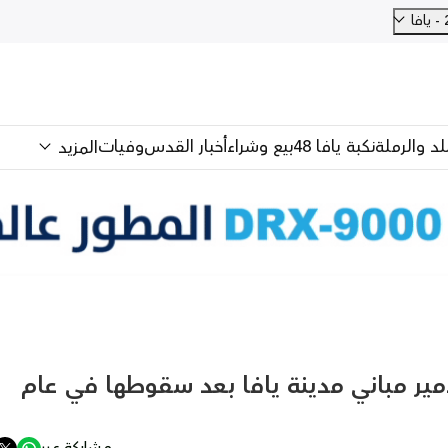
للد والرملة
نكبة يافا 48
بيع وشراء
أخبار القدس
وفيات
المزيد
 تدمير مباني مدينة يافا بعد سقوطها في عام
مشاركة عبر