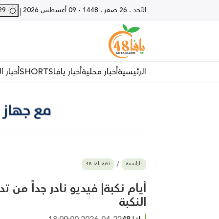
الأحد ، 26 صفر ، 1448
-
09 أغسطس 2026
29 - يافا
|
الرئيسية
أخبار محلية
أخبار يافا
SHORTS
أخبار ا
الرئيسية
نكبة يافا 48
أيام نكبة| فيديو نادر جداً من
النكبة