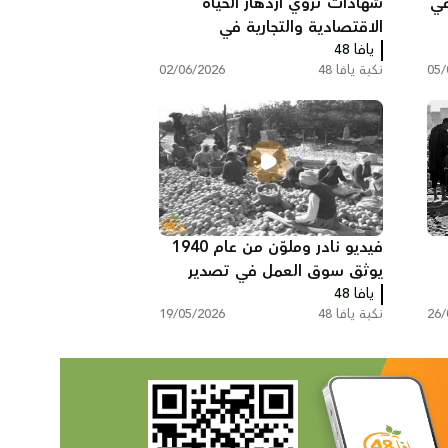
في
شهادات تروي ازدهار الحياة
الاقتصادية والتجارية في
يافا 48
فلسطين قبل النكبة
05/
نكبة يافا 48
02/06/2026
فيديو نادر وملوّن من عام 1940
يوثق سوق العمل في تصدير
يافا 48
البرتقال اليافاوي عبر ميناء يافا
26/
نكبة يافا 48
19/05/2026