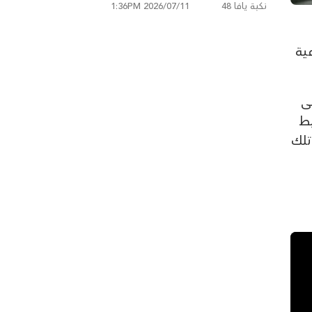
نكبة يافا 48
2026/07/11 1:36PM
 اليومية
لى
بط
تلك