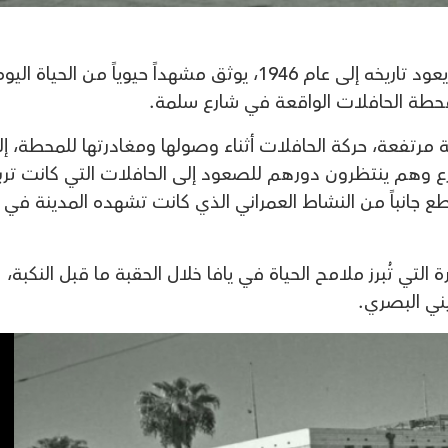
ينشر موقع "يافا 48" مقطع فيديو نادر يعود تاريخه إلى عام 1946، يوثق مشهداً حيوياً من الحياة
 محطة الحافلات الواقعة في شارع سلمة.
ة مرتفعة، حركة الحافلات أثناء وصولها ومغادرتها للمحطة، إ
ع وهم ينتظرون دورهم للصعود إلى الحافلات التي كانت تر
 جانباً من النشاط العمراني الذي كانت تشهده المدينة في 
 التي تُبرز ملامح الحياة في يافا خلال الحقبة ما قبل النكبة،
ي البصري.