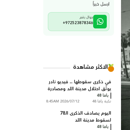
ارسل خبراً
جوال رقم
+972523878346
الاكثر مشاهدة
في ذكرى سقوطها .. فيديو نادر
يوثّق احتلال مدينة اللد ومصادرة
يافا 48
منازل سكانها عام النكبة
نكبة يافا 48
2026/07/12 8:45AM
اليوم يصادف الذكرى الـ78
لسقوط مدينة اللد
يافا 48