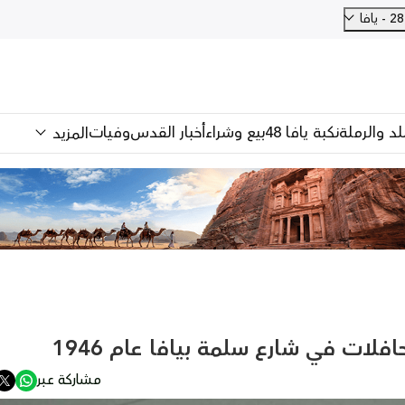
فا
للد والرملة
نكبة يافا 48
بيع وشراء
أخبار القدس
وفيات
المزيد
افلات في شارع سلمة بيافا عام 1946
مشاركة عبر