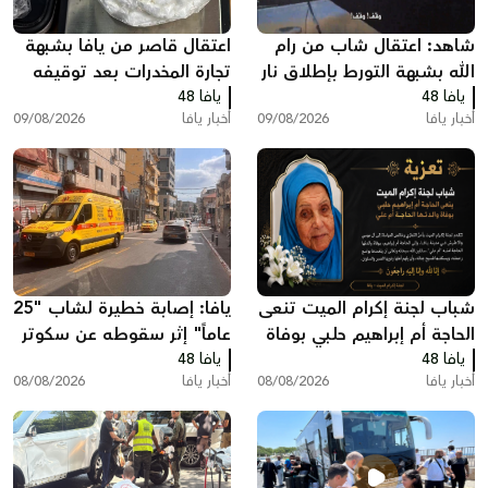
شاهد: اعتقال شاب من رام
اعتقال قاصر من يافا بشبهة
الله بشبهة التورط بإطلاق نار
تجارة المخدرات بعد توقيفه
يافا 48
في يافا
يافا 48
بسبب مخالفة مرورية
أخبار يافا
09/08/2026
أخبار يافا
09/08/2026
شباب لجنة إكرام الميت تنعى
يافا: إصابة خطيرة لشاب "25
الحاجة أم إبراهيم حلبي بوفاة
عاماً" إثر سقوطه عن سكوتر
يافا 48
والدتها الحاجة أم علي
يافا 48
كهربائي
أخبار يافا
08/08/2026
أخبار يافا
08/08/2026