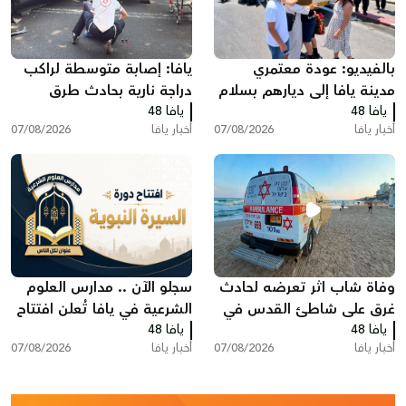
بالفيديو: عودة معتمري
يافا: إصابة متوسطة لراكب
مدينة يافا إلى ديارهم بسلام
دراجة نارية بحادث طرق
يافا 48
بعد أداء مناسك العمرة
يافا 48
أخبار يافا
07/08/2026
أخبار يافا
07/08/2026
وفاة شاب اثر تعرضه لحادث
سجلو الآن .. مدارس العلوم
غرق على شاطئ القدس في
الشرعية في يافا تُعلن افتتاح
يافا 48
بات يام جنوب يافا
يافا 48
دورة "السيرة النبوية"
أخبار يافا
07/08/2026
أخبار يافا
07/08/2026