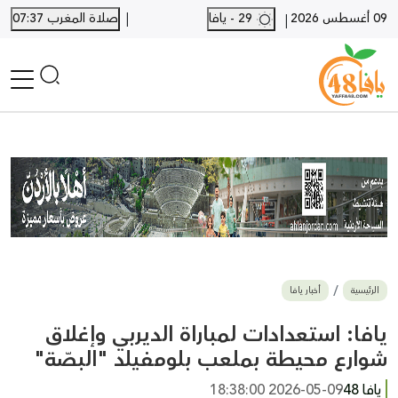
|
09 أغسطس 2026
29 - يافا
صلاة المغرب 07:37
|
الرئيسية
أخبار محلية
أخبار يافا
SHORTS
أخبار اللد والرملة
نكبة يافا 48
بيع وشراء
الرئيسية
أخبار يافا
أخبار القدس
وفيات
يافا: استعدادات لمباراة الديربي وإغلاق
المزيد
شوارع محيطة بملعب بلومفيلد "البصّة"
ارسل خبر
يافا 48
2026-05-09 18:38:00