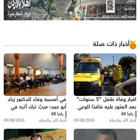
أخبار ذات صلة
اقرار وفاة طفل "5 سنوات"
في أمسية وفاء للدكتور زياد
بعد العثور عليه فاقدًا للوعي
أبو حمد: مربٍّ ترك أثره في
يافا 48
داخل سيارة في اللد
يافا 48
العقول والقلوب وحمل ذاكرة
أخبار اللد والرملة
09/08/2026
أخبار اللد والرملة
09/08/2026
اللد معه