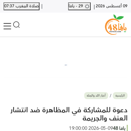
|
09 أغسطس 2026
29 - يافا
صلاة المغرب 07:37
|
الرئيسية
أخبار محلية
أخبار يافا
SHORTS
أخبار اللد والرملة
نكبة يافا 48
بيع وشراء
الرئيسية
أخبار اللد والرملة
أخبار القدس
وفيات
دعوة للمشاركة في المظاهرة ضد انتشار
المزيد
العنف والجريمة
ارسل خبر
يافا 48
2026-05-09 19:00:00