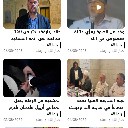
وفد من الجبهة يعزّي عائلة
خالد زبارقة: أكثر من 150
جعصوص في اللد
مخالفة بحق أئمة المساجد
يافا 48
يافا 48
بسبب رفع الأذان في اللد
أخبار اللد والرملة
06/08/2026
أخبار اللد والرملة
06/08/2026
لجنة المتابعة العليا تعقد
المشتبه من الرملة بقتل
اجتماعاً في مدينة اللد وتبحث
المحامي أربيل فلدمان يلتزم
يافا 48
ملفات الجريمة والعنف
يافا 48
الصمت في التحقيق ويقول:
أخبار اللد والرملة
06/08/2026
أخبار اللد والرملة
05/08/2026
"أنا مريض نفسيًا"