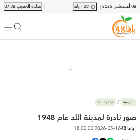
|
08 أغسطس 2026
28 - يافا
صلاة المغرب 07:38
|
الرئيسية
أخبار محلية
أخبار يافا
SHORTS
أخبار اللد والرملة
نكبة يافا 48
بيع وشراء
الرئيسية
نكبة يافا 48
أخبار القدس
وفيات
صور نادرة لمدينة اللد عام 1948
المزيد
يافا 48
2026-05-16 18:00:00
ارسل خبر