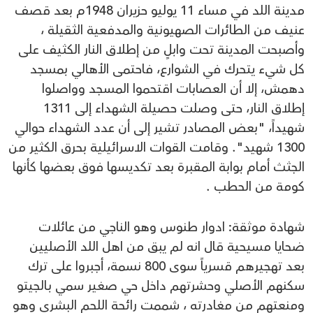
مدينة اللد في مساء 11 يوليو حزيران 1948م بعد قصف
عنيف من الطائرات الصهيونية والمدفعية الثقيلة ،
وأصبحت المدينة تحت وابلٍ من إطلاق النار الكثيف على
كل شيء يتحرك في الشوارع، فاحتمى الأهالي بمسجد
دهمش، إلا أن العصابات اقتحموا المسجد وواصلوا
إطلاق النار، حتى وصلت حصيلة الشهداء إلى 1311
شهيداً، "بعض المصادر تشير إلى أن عدد الشهداء حوالي
1300 شهيد". وقامت القوات الاسرائيلية بحرق الكثير من
الجثث أمام بوابة المقبرة بعد تكديسها فوق بعضها كأنها
كومة من الحطب .
شهادة موثقة: ادوار طنوس وهو الناجي من عائلات
ضحايا مسيحية قال انه لم يبق من اهل اللد الأصليين
بعد تهجيرهم قسرياً سوى 800 نسمة، أجبروا على ترك
سكنهم الأصلي وحشرتهم داخل حي صغير سمي بـالجيتو
ومنعتهم من مغادرته ، شممت رائحة اللحم البشري وهو