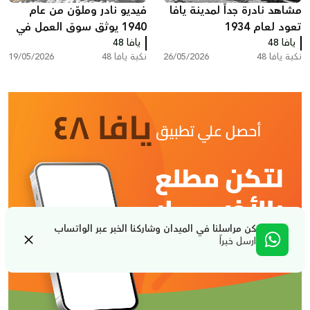
مشاهد نادرة جداً لمدينة يافا
فيديو نادر وملوّن من عام
تعود لعام 1934
1940 يوثق سوق العمل في
يافا 48
يافا 48
تصدير البرتقال اليافاوي عبر
نكبة يافا 48
26/05/2026
نكبة يافا 48
19/05/2026
ميناء يافا
كن مراسلنا في الميدان وشاركنا الخبر عبر الواتساب
ارسل خبراً