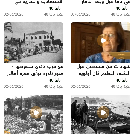
في يافا قبل وبعد الدمار
الاقتصادية والتجارية في
يافا 48
يافا 48
فلسطين قبل النكبة
نكبة يافا 48
05/06/2026
نكبة يافا 48
02/06/2026
شهادات من فلسطين قبل
مع قرب ذكرى سقوطها -
النكبة: التعليم كان أولوية
صور نادرة توثّق هجرة أهالي
يافا 48
لدى العديد من العائلات
يافا 48
اللد والرملة
نكبة يافا 48
02/06/2026
نكبة يافا 48
02/06/2026