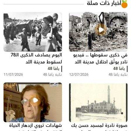
أخبار ذات صلة
في ذكرى سقوطها .. فيديو
اليوم يصادف الذكرى الـ78
نادر يوثّق احتلال مدينة اللد
لسقوط مدينة اللد
يافا 48
ومصادرة منازل سكانها عام
يافا 48
نكبة يافا 48
12/07/2026
نكبة يافا 48
11/07/2026
النكبة
صورة نادرة لمسجد حسن بك
شهادات تروي ازدهار الحياة