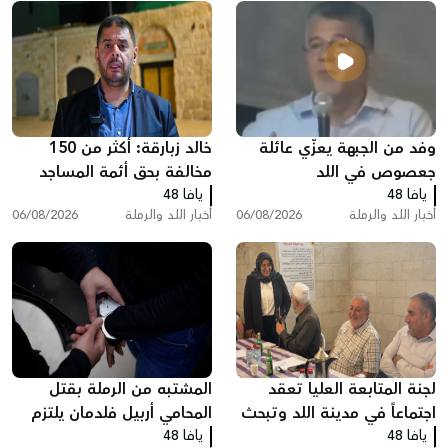
وفد من الجبهة يعزّي عائلة
خالد زبارقة: أكثر من 150
جعصوص في اللد
مخالفة بحق أئمة المساجد
يافا 48
يافا 48
بسبب رفع الأذان في اللد
أخبار اللد والرملة
06/08/2026
أخبار اللد والرملة
06/08/2026
لجنة المتابعة العليا تعقد
المشتبه من الرملة بقتل
اجتماعاً في مدينة اللد وتبحث
المحامي أربيل فلدمان يلتزم
يافا 48
ملفات الجريمة والعنف
يافا 48
الصمت في التحقيق ويقول: