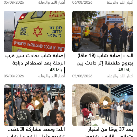
أخبار اللد والرملة
06/08/2026
أخبار اللد والرملة
05/08/2026
"أنا مريض نفسيًا"
اللد : إصابة شاب (18 عامًا)
إصابة شاب بحادث سير قرب
بجروح طفيفة إثر حادث بين
الرملة بعد اصطدام دراجة
يافا 48
مركبة وشاحنة سحب
يافا 48
نارية بسيارة
أخبار اللد والرملة
05/08/2026
أخبار اللد والرملة
05/08/2026
بعد 37 يومًا من احتجاز
اللد: وسط مشاركة الآلاف..
جثمانه.. الآلاف يشيّعون
تشييع جثمان الشهيد الشاب