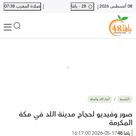
|
08 أغسطس 2026
28 - يافا
صلاة المغرب 07:38
|
الرئيسية
أخبار محلية
أخبار يافا
SHORTS
أخبار اللد والرملة
نكبة يافا 48
بيع وشراء
الرئيسية
أخبار اللد والرملة
أخبار القدس
وفيات
صور وفيديو لحجاج مدينة اللد في مكة
المزيد
المكرمة
ارسل خبر
يافا 48
2026-05-17 16:17:00