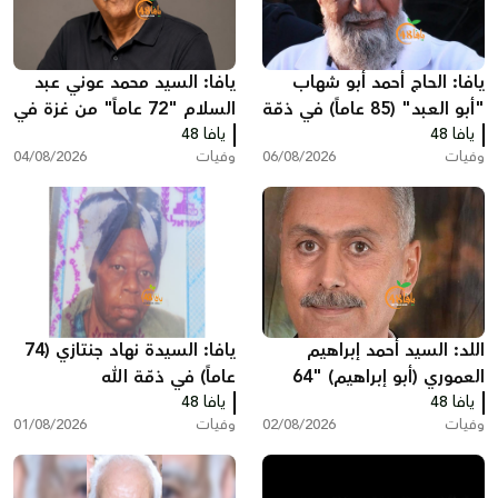
يافا: الحاج أحمد أبو شهاب
يافا: السيد محمد عوني عبد
"أبو العبد" (85 عاماً) في ذمّة
السلام "72 عاماً" من غزة في
الله
يافا 48
يافا 48
ذمّة الله
وفيات
06/08/2026
وفيات
04/08/2026
اللد: السيد أحمد إبراهيم
يافا: السيدة نهاد جنتازي (74
العموري (أبو إبراهيم) "64
عاماً) في ذمّة الله
يافا 48
عاماً" في ذمّة الله
يافا 48
وفيات
02/08/2026
وفيات
01/08/2026