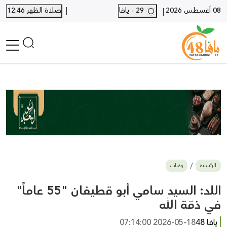
|
08 أغسطس 2026
29 - يافا
صلاة الظهر 12:46
|
الرئيسية
أخبار محلية
أخبار يافا
SHORTS
أخبار اللد والرملة
نكبة يافا 48
بيع وشراء
الرئيسية
وفيات
أخبار القدس
وفيات
اللد: السيد سامي أبو قطيفان "55 عاماً"
المزيد
في ذمّة الله
ارسل خبر
يافا 48
2026-05-18 07:14:00