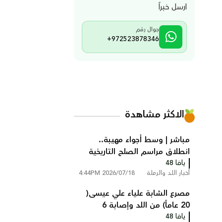
ارسل خبراً
جوال رقم
+972523878346
الاكثر مشاهدة
مباشر | وسط أجواء مهيبة..
انطلاق مراسم الصلح التاريخية
يافا 48
بين عائلتي أبو زايد وأبو غانم في
أخبار اللد والرملة
2026/07/18 4:44PM
كفر قاسم
مصرع الشابة علياء علي عيسى(
20 عاماً) من اللد وإصابة 6
يافا 48
أشخاص في حادث طرق مروع