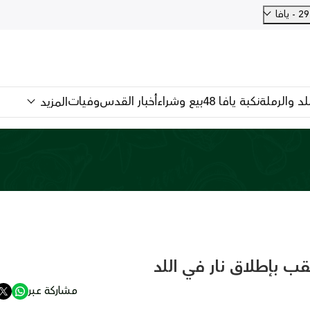
فا
للد والرملة
نكبة يافا 48
بيع وشراء
أخبار القدس
وفيات
المزيد
ب بإطلاق نار في اللد
مشاركة عبر