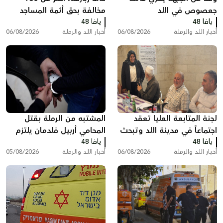
جعصوص في اللد
مخالفة بحق أئمة المساجد
يافا 48
يافا 48
بسبب رفع الأذان في اللد
أخبار اللد والرملة
06/08/2026
أخبار اللد والرملة
06/08/2026
لجنة المتابعة العليا تعقد
المشتبه من الرملة بقتل
اجتماعاً في مدينة اللد وتبحث
المحامي أربيل فلدمان يلتزم
يافا 48
ملفات الجريمة والعنف
يافا 48
الصمت في التحقيق ويقول:
أخبار اللد والرملة
06/08/2026
أخبار اللد والرملة
05/08/2026
"أنا مريض نفسيًا"