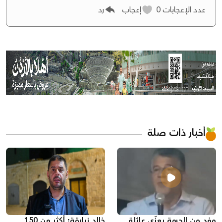
عدد الإعجابات
0
إعجاب
رد
أخبار ذات صلة
وفد من الجبهة يعزّي عائلة
خالد زبارقة: أكثر من 150