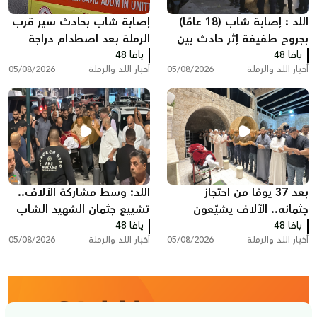
اللد : إصابة شاب (18 عامًا)
إصابة شاب بحادث سير قرب
بجروح طفيفة إثر حادث بين
الرملة بعد اصطدام دراجة
يافا 48
مركبة وشاحنة سحب
يافا 48
نارية بسيارة
أخبار اللد والرملة
05/08/2026
أخبار اللد والرملة
05/08/2026
بعد 37 يومًا من احتجاز
اللد: وسط مشاركة الآلاف..
جثمانه.. الآلاف يشيّعون
تشييع جثمان الشهيد الشاب
يافا 48
المغدور سامي أحمد
يافا 48
سامي جعصوص
أخبار اللد والرملة
05/08/2026
أخبار اللد والرملة
05/08/2026
جعصوص في اللد