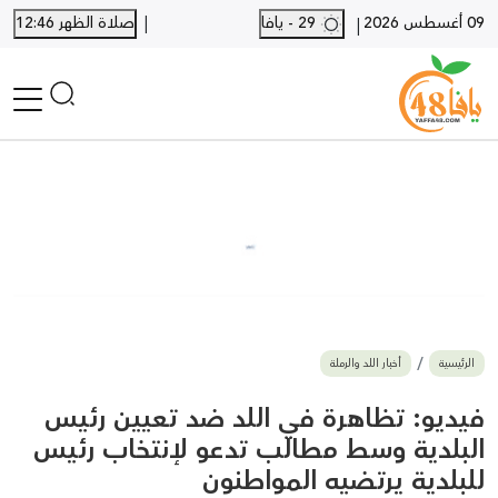
|
09 أغسطس 2026
29 - يافا
صلاة الظهر 12:46
|
الرئيسية
أخبار محلية
أخبار يافا
SHORTS
أخبار اللد والرملة
نكبة يافا 48
بيع وشراء
الرئيسية
أخبار اللد والرملة
أخبار القدس
وفيات
فيديو: تظاهرة في اللد ضد تعيين رئيس
المزيد
البلدية وسط مطالب تدعو لإنتخاب رئيس
للبلدية يرتضيه المواطنون
ارسل خبر