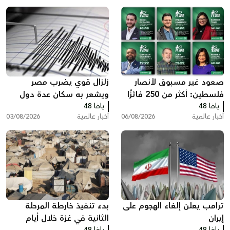
صعود غير مسبوق لأنصار
زلزال قوي يضرب مصر
فلسطين: أكثر من 250 فائزًا
ويشعر به سكان عدة دول
يافا 48
بينهم 35 في الكونغرس
يافا 48
أخبار عالمية
06/08/2026
أخبار عالمية
03/08/2026
ترامب يعلن إلغاء الهجوم على
بدء تنفيذ خارطة المرحلة
إيران
الثانية في غزة خلال أيام
يافا 48
يافا 48