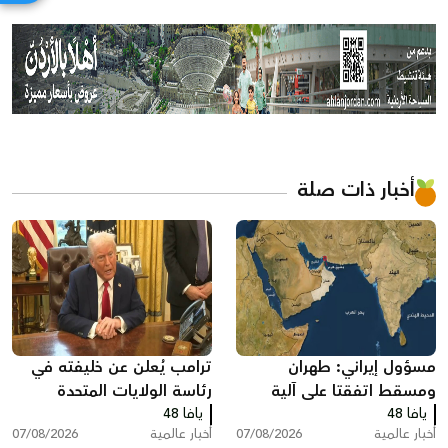
أخبار ذات صلة
مسؤول إيراني: طهران
ترامب يُعلن عن خليفته في
ومسقط اتفقتا على آلية
رئاسة الولايات المتحدة
يافا 48
لعبور مضيق هرمز تتضمن
يافا 48
أخبار عالمية
07/08/2026
أخبار عالمية
07/08/2026
رسوم خدماتية