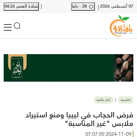
|
07 أغسطس 2026
28 - يافا
صلاة العصر 04:26
|
الرئيسية
أخبار محلية
أخبار يافا
SHORTS
أخبار اللد والرملة
نكبة يافا 48
بيع وشراء
الرئيسية
أخبار عالمية
أخبار القدس
وفيات
فرض الحجاب في ليبيا ومنع استيراد
المزيد
ملابس "غير المناسبة"
ارسل خبر
2024-11-09 07:07:00