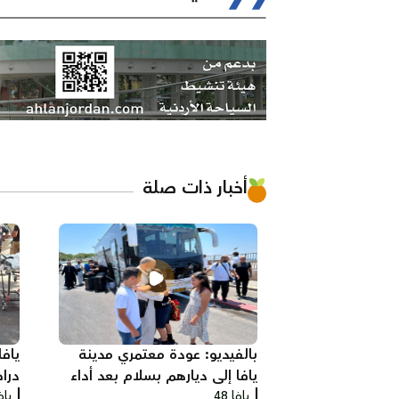
أخبار ذات صلة
بالفيديو: عودة معتمري مدينة
ياف
يافا إلى ديارهم بسلام بعد أداء
درا
يافا 48
مناسك العمرة
يافا