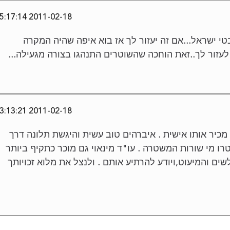
2011-02-18 05:17:14
י ישראל...אם זה יעזור לך אז בוא איפה שהיה המקרה
עזור לך..זאת הוחכה שהשוטרים התנהגו בצורה מגעילה...
2011-02-18 03:13:21
 מכיר אותו אישית . איברהים טוב עשית והיגשת תלונה דרך
רו מי שורות המשטרה . עו"ד מינאוי גם מוכר כתקיף ביותר
ם והמיעוט,ויודע להרתיע אותם . ולנצל את מלוא זכויותך