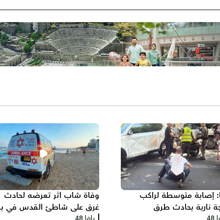
ا: إصابة متوسطة لراكب
وفاة شاب اثر تعرضه لحادث
جة نارية بحادث طرق
غرق على شاطئ القدس في ب
 48
يافا 48
يام جنوب يافا