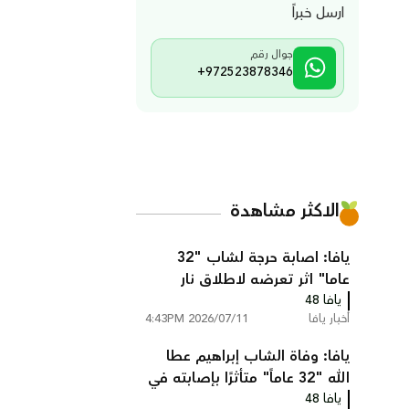
ارسل خبراً
جوال رقم
+972523878346
الاكثر مشاهدة
يافا: اصابة حرجة لشاب "32
عاما" اثر تعرضه لاطلاق نار
يافا 48
أخبار يافا
2026/07/11 4:43PM
يافا: وفاة الشاب إبراهيم عطا
الله "32 عاماً" متأثرًا بإصابته في
يافا 48
جريمة إطلاق نار