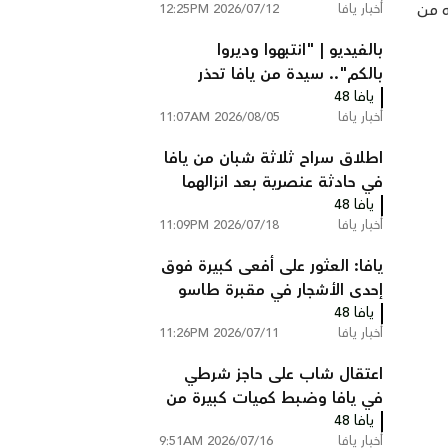
ه من
أخبار يافا
2026/07/12 12:25PM
بالفيديو | "انتبهوا وديروا
بالكم".. سيدة من يافا تحذر
يافا 48
الأهالي بعد حادثة مريبة أمام
أخبار يافا
2026/08/05 11:07AM
منزلها
اطلاق سراح ثلاثة شبان من يافا
في حادثة عنصرية بعد انزالهما
يافا 48
من الطائرة والتنكيل بهم. ما
أخبار يافا
2026/07/18 11:09PM
القصة؟!
يافا: العثور على أفعى كبيرة فوق
إحدى الأشجار في مقبرة طاسو
يافا 48
أخبار يافا
2026/07/11 11:26PM
اعتقال شاب على حاجز شرطي
في يافا وضبط كميات كبيرة من
يافا 48
المخدرات بمنزله
أخبار يافا
2026/07/16 9:51AM