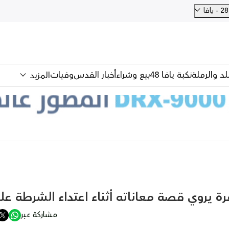
فا
للد والرملة
نكبة يافا 48
بيع وشراء
أخبار القدس
وفيات
المزيد
رة يروي قصة معاناته أثناء اعتداء الشرطة علي
مشاركة عبر