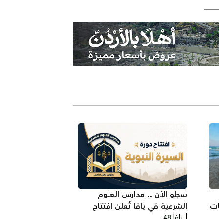
سجلو الآن .. مدارس العلوم
ات
الشرعية في يافا تُعلن افتتاح
يافا 48
دورة "السيرة النبوية"