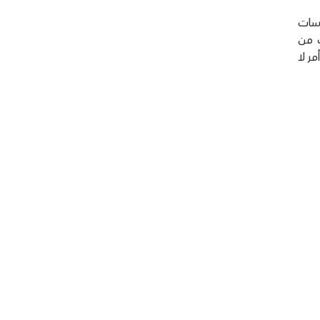
ارسات
ت من
ر لا