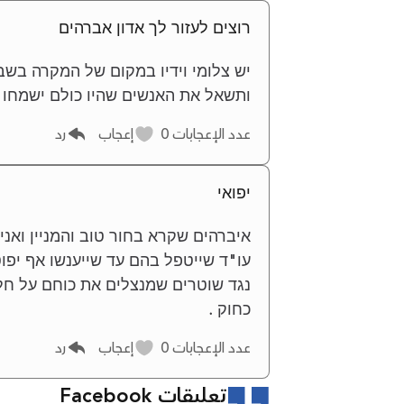
רוצים לעזור לך אדון אברהים
יש צלומי וידיו במקום של המקרה בשבט
ותשאל את האנשים שהיו כולם ישמחו ל
عدد الإعجابات
0
إعجاب
رد
יפואי
איברהים שקרא בחור טוב והמניין ואני
עו"ד שייטפל בהם עד שייענשו אף יפוט
נגד שוטרים שמנצלים את כוחם על חלשי
כחוק .
عدد الإعجابات
0
إعجاب
رد
تعليقات Facebook