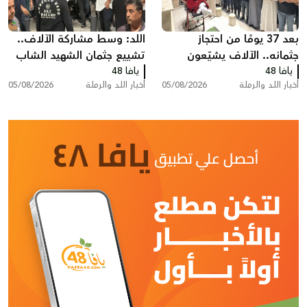
بعد 37 يومًا من احتجاز
اللد: وسط مشاركة الآلاف..
جثمانه.. الآلاف يشيّعون
تشييع جثمان الشهيد الشاب
يافا 48
المغدور سامي أحمد
يافا 48
سامي جعصوص
أخبار اللد والرملة
05/08/2026
أخبار اللد والرملة
05/08/2026
جعصوص في اللد