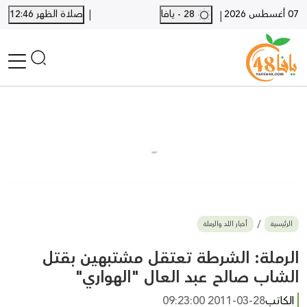
|
07 أغسطس 2026
28 - يافا
صلاة الظهر 12:46
|
الرئيسية
أخبار محلية
أخبار يافا
SHORTS
أخبار اللد والرملة
نكبة يافا 48
بيع وشراء
الرئيسية
أخبار اللد والرملة
أخبار القدس
وفيات
الرملة: الشرطة تعتقل مشتبهين بقتل
المزيد
الشاب صالح عبد العال "الهواري"
ارسل خبر
الكاتب
2011-03-28 09:23:00