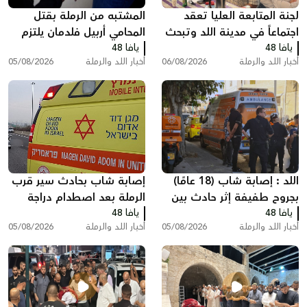
لجنة المتابعة العليا تعقد
المشتبه من الرملة بقتل
اجتماعاً في مدينة اللد وتبحث
المحامي أربيل فلدمان يلتزم
يافا 48
ملفات الجريمة والعنف
يافا 48
الصمت في التحقيق ويقول:
أخبار اللد والرملة
06/08/2026
أخبار اللد والرملة
05/08/2026
"أنا مريض نفسيًا"
اللد : إصابة شاب (18 عامًا)
إصابة شاب بحادث سير قرب
بجروح طفيفة إثر حادث بين
الرملة بعد اصطدام دراجة
يافا 48
مركبة وشاحنة سحب
يافا 48
نارية بسيارة
أخبار اللد والرملة
05/08/2026
أخبار اللد والرملة
05/08/2026