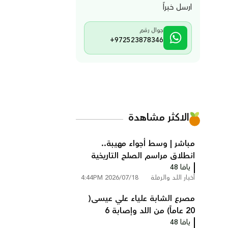
ارسل خبراً
جوال رقم
+972523878346
الاكثر مشاهدة
مباشر | وسط أجواء مهيبة..
انطلاق مراسم الصلح التاريخية
يافا 48
بين عائلتي أبو زايد وأبو غانم في
أخبار اللد والرملة
2026/07/18 4:44PM
كفر قاسم
مصرع الشابة علياء علي عيسى(
20 عاماً) من اللد وإصابة 6
يافا 48
أشخاص في حادث طرق مروع