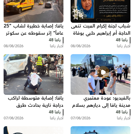
شباب لجنة إكرام الميت تنعى
يافا: إصابة خطيرة لشاب "25
الحاجة أم إبراهيم حلبي بوفاة
عاماً" إثر سقوطه عن سكوتر
يافا 48
والدتها الحاجة أم علي
يافا 48
كهربائي
أخبار يافا
08/08/2026
أخبار يافا
08/08/2026
بالفيديو: عودة معتمري
يافا: إصابة متوسطة لراكب
مدينة يافا إلى ديارهم بسلام
دراجة نارية بحادث طرق
يافا 48
بعد أداء مناسك العمرة
يافا 48
أخبار يافا
07/08/2026
أخبار يافا
07/08/2026