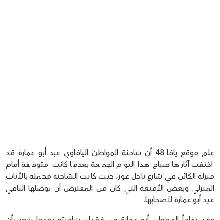
علم موقع يافا 48 أن شاحنة المواطن اليافاوي عيد أبو عمارة قد
اختفت آثارها صباح هذا اليوم الجمعة بعدما كانت متوقفة أمام
منزله الكائن في شارع ناحل عوز، حيث كانت الشاحنة محملة بالأثاث
المنزلي وبعض الأمتعة التي كان من المفترض أن يوصلها اليافي
عيد أبو عمارة لأصحابها.
وقد تفاجأ المواطن أبو عمارة من فقدان شاحنته بعدما شعر بأن