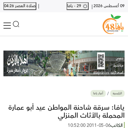
|
09 أغسطس 2026
29 - يافا
صلاة العصر 04:26
|
الرئيسية
أخبار محلية
أخبار يافا
SHORTS
أخبار اللد والرملة
نكبة يافا 48
بيع وشراء
الرئيسية
أخبار يافا
أخبار القدس
وفيات
يافا: سرقة شاحنة المواطن عيد أبو عمارة
المزيد
المحملة بالأثاث المنزلي
ارسل خبر
الكاتب
2011-05-06 10:52:00