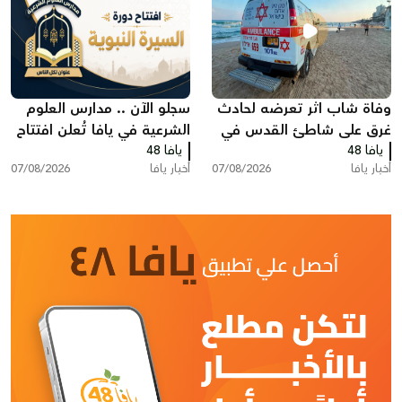
وفاة شاب اثر تعرضه لحادث
سجلو الآن .. مدارس العلوم
غرق على شاطئ القدس في
الشرعية في يافا تُعلن افتتاح
يافا 48
بات يام جنوب يافا
يافا 48
دورة "السيرة النبوية"
أخبار يافا
07/08/2026
أخبار يافا
07/08/2026