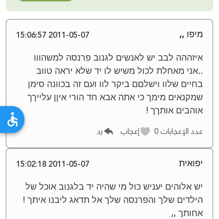
מיפו ,,
2011-05-07 15:06:57
איזההה לבב יש לאנשים לגנוב פרנסה למשהווו
..אני מאחלת לכול משיש לו יד שלא יראה טווב
בחיים שלוו וישלםם ביקר לוו ועם זה בכוונה סימן
שמקנאים מימך כי אתה אבא חד הורי איןן עלייךך
אוהבים אותךך !
عدد الإعجابات
0
إعجاب
رد
יפואית
2011-05-07 15:02:18
יש אלוהים יעניש כול מי שהיה יד בלגנוב אוכל של
הילדים שלך והפרנסה שלך אל תדאג ליבנו איתך !
אחותך ,,